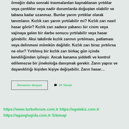
örneğin daha sonraki travmalardan kaynaklanan yırtıklar
veya çentikler veya nadir durumlarda doğuştan olabilir ve
tabana kadar uzanmaz. Bunlar yarım yırtıklar olarak
tanımlanır. Kızlık zarı yarım yırtılabilir mi? Kızlık zarı nasıl
hasar görür? Kızlık zarı sadece yabancı bir cisim veya
vajinaya gelen bir darbe sonucu yırtılabilir veya hasar
görebilir. Aksi takdirde kızlık zarının yırtılması, patlaması
veya delinmesi mümkün değildir. Kızlık zarı biraz yırtılırsa
ne olur? Yırtılmış bir kızlık zarı birkaç gün içinde
kendiliğinden iyileşir. Ancak kanama şiddetli ve kontrol
edilemezse bir jinekoloğa danışmak gerekir. Zarın yapısı ve
dayanıklılığı kişiden kişiye değişebilir. Zarın hasar…
Yarım
Devamını okuyun
10 Yorum
Yırtık
Nedir
https://www.turboforum.com.tr
https://egetekiz.com.tr
https://agaoglugida.com.tr
Sitemap