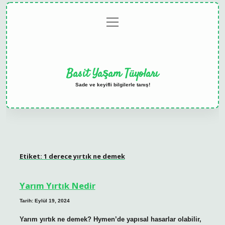
menüyü
Anasayfa
Gizlilik
Yasal
Hakkımızda
aç
Politikası
Uyarı
Basit Yaşam Tüyoları
Sade ve keyifli bilgilerle tanış!
Etiket:
1 derece yırtık ne demek
Yarım Yırtık Nedir
Tarih: Eylül 19, 2024
Yarım yırtık ne demek? Hymen’de yapısal hasarlar olabilir,