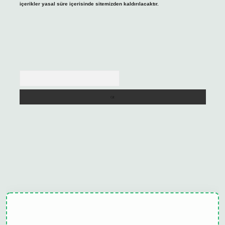
içerikler yasal süre içerisinde sitemizden kaldırılacaktır.
Arama
t
tulipbet güncel