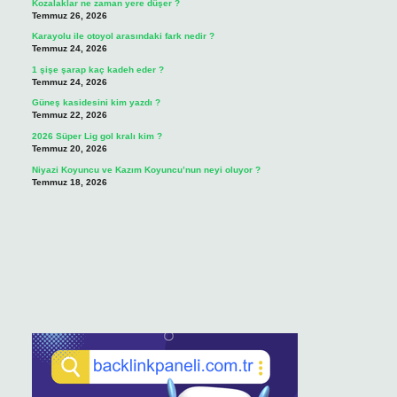
Kozalaklar ne zaman yere düşer ?
Temmuz 26, 2026
Karayolu ile otoyol arasındaki fark nedir ?
Temmuz 24, 2026
1 şişe şarap kaç kadeh eder ?
Temmuz 24, 2026
Güneş kasidesini kim yazdı ?
Temmuz 22, 2026
2026 Süper Lig gol kralı kim ?
Temmuz 20, 2026
Niyazi Koyuncu ve Kazım Koyuncu’nun neyi oluyor ?
Temmuz 18, 2026