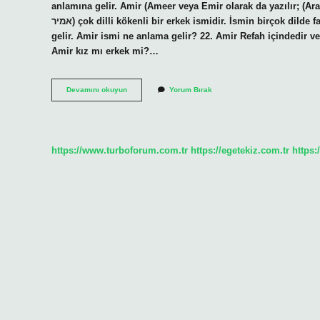
anlamına gelir. Amir (Ameer veya Emir olarak da yazılır; (Arapça: أمير, Farsça: امیر, Farsça telaffuzu: [æmiːˈɾ], İbranice 
אמיר) çok dilli kökenli bir erkek ismidir. İsmin birçok dilde farklı anlamları vardır. İsmin birçok dilde prens veya kral anlamına
gelir. Amir ismi ne anlama gelir? 22. Amir Refah içindedir ve 
Amir kız mı erkek mi?…
Amir
Devamını okuyun
Yorum Bırak
Hangi
Dil
https://www.turboforum.com.tr
https://egetekiz.com.tr
https: