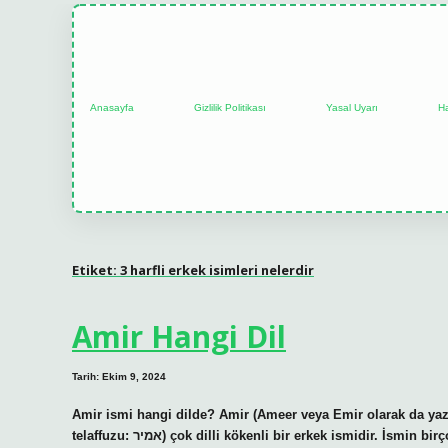
Anasayfa
Gizlilik Politikası
Yasal Uyarı
H
Etiket:
3 harfli erkek isimleri nelerdir
Amir Hangi Dil
Tarih: Ekim 9, 2024
Amir ismi hangi dilde? Amir (Ameer veya Emir olarak da yazılır; (Arapça: أمير, Farsça: امیر, Farsça telaff
telaffuzu: אמיר) çok dilli kökenli bir erkek ismidir. İsmin birçok dilde farklı anlamları vardır. Arapçada isim prens veya kraliyet