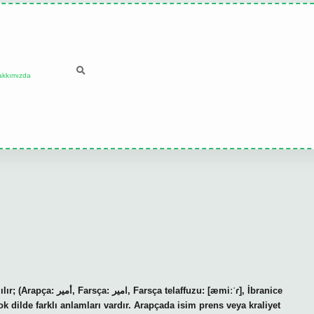
akkımızda
uzu: [æmiːˈɾ], İbranice