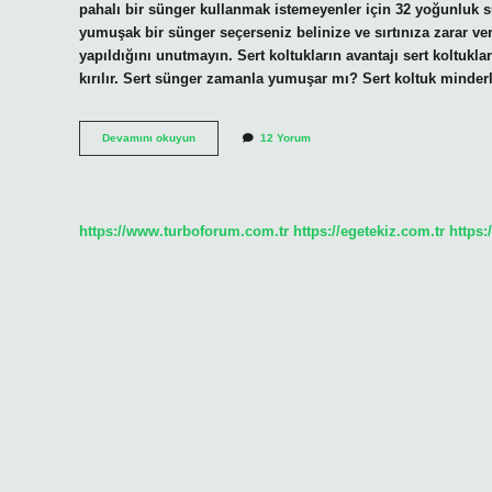
pahalı bir sünger kullanmak istemeyenler için 32 yoğunluk s
yumuşak bir sünger seçerseniz belinize ve sırtınıza zarar veri
yapıldığını unutmayın. Sert koltukların avantajı sert koltuk
kırılır. Sert sünger zamanla yumuşar mı? Sert koltuk mind
Koltuk
Devamını okuyun
12 Yorum
Süngeri
Sert
Mi
Yumuşak
Mı
https://www.turboforum.com.tr
https://egetekiz.com.tr
https: