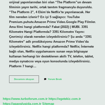
orijinal yapımlarından biri olan “The Platform”un devam
filminin yayın tarihi, ortak tanıtım fragmanıyla duyuruldu.
“The Platform 2”, 4 Ekim’de Netflix’te yayınlanacak. Her
film nereden izlenir? En iyi 5 sağlayıcı: YouTube
Premium.puhutv.Amazon Prime Video.Google Play Filmler.
Ama filmi hangi platformda? Fakat (2022) | MUBI. 3391
Kilometre Hangi Platformda? 3391 Kilometre Yayını:
Çevrimiçi olarak nereden izleyebilirsiniz? Şu anda “3391
Kilometre” adlı prodüksiyonu Amazon Prime Video’da
izleyebilirsiniz. Netflix hangi platformda? Netflix; İnternete
bağlı olan, Netflix uygulamasını sunan veya bilgisayar
kullanan herhangi bir desteklenen akıllı TV, telefon, tablet,
medya oynatıcısı veya oyun konsolunda izleyebilirsiniz.
Platform 7 hangi…
Her
Devamını okuyun
Yorum Bırak
Hangi
Platform
https://www.turboforum.com.tr
https://egetekiz.com.tr
https://agaoglugida.com.tr
Sitemap