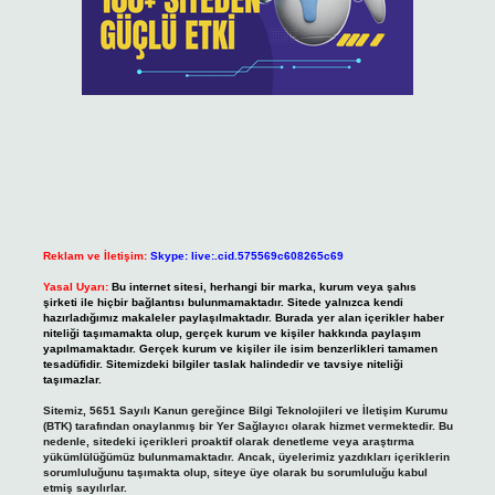
Reklam ve İletişim:
Skype: live:.cid.575569c608265c69
Yasal Uyarı:
Bu internet sitesi, herhangi bir marka, kurum veya şahıs
şirketi ile hiçbir bağlantısı bulunmamaktadır. Sitede yalnızca kendi
hazırladığımız makaleler paylaşılmaktadır. Burada yer alan içerikler haber
niteliği taşımamakta olup, gerçek kurum ve kişiler hakkında paylaşım
yapılmamaktadır. Gerçek kurum ve kişiler ile isim benzerlikleri tamamen
tesadüfidir. Sitemizdeki bilgiler taslak halindedir ve tavsiye niteliği
taşımazlar.
Sitemiz, 5651 Sayılı Kanun gereğince Bilgi Teknolojileri ve İletişim Kurumu
(BTK) tarafından onaylanmış bir Yer Sağlayıcı olarak hizmet vermektedir. Bu
nedenle, sitedeki içerikleri proaktif olarak denetleme veya araştırma
yükümlülüğümüz bulunmamaktadır. Ancak, üyelerimiz yazdıkları içeriklerin
sorumluluğunu taşımakta olup, siteye üye olarak bu sorumluluğu kabul
etmiş sayılırlar.