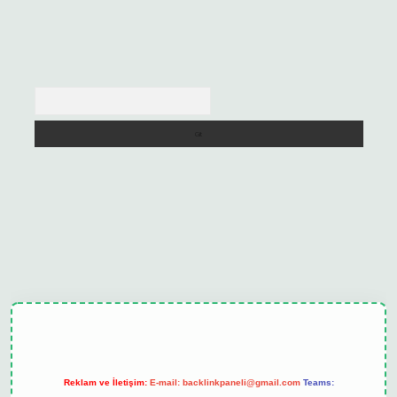
Arama
ulipbet güncel
Reklam ve İletişim:
E-mail:
backlinkpaneli@gmail.com
Teams: