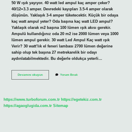
50 W ışık yayıyor. 40 watt led ampul kaç amper çeker?
40/12=3.3 amper. Devredeki kayıpları 3.5-4 amper olarak
düşünün. Yaklaşık 3-4 amper tüketecektir. Küçük bir odaya
kaç watt ampul yeter? Oda başına kaç watt LED ampul?
Yaklaşık olarak m2 başına 100 lümen ışık akısı gerekir.
Ampulü kullandığınız oda 20 m2 ise 2000 lümen veya 1000
lümen ampul gerekir. 30 watt Led Ampul Kaç watt ışık
Verir? 30 watt’lık el feneri lambası 2700 lümen değerine
sahip olup tek başına 27 metrekarelik bir odayı
aydınlatabilmektedir. Bu değerle oldukça yeterli…
40
Devamını okuyun
Yorum Bırak
Watt
Ampul
Ne
Kadar
Aydınlatır
https://www.turboforum.com.tr
https://egetekiz.com.tr
https://agaoglugida.com.tr
Sitemap