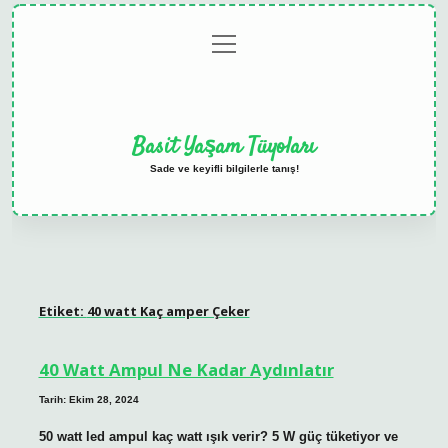
menüyü
Anasayfa
Gizlilik
Yasal
Hakkımızda
aç
Politikası
Uyarı
Basit Yaşam Tüyoları
Sade ve keyifli bilgilerle tanış!
Etiket:
40 watt Kaç amper Çeker
40 Watt Ampul Ne Kadar Aydınlatır
Tarih: Ekim 28, 2024
50 watt led ampul kaç watt ışık verir? 5 W güç tüketiyor ve