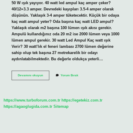
50 W ışık yayıyor. 40 watt led ampul kaç amper çeker?
40/12=3.3 amper. Devredeki kayıpları 3.5-4 amper olarak
düşünün. Yaklaşık 3-4 amper tüketecektir. Küçük bir odaya
kaç watt ampul yeter? Oda başına kaç watt LED ampul?
Yaklaşık olarak m2 başına 100 lümen ışık akısı gerekir.
Ampulü kullandığınız oda 20 m2 ise 2000 lümen veya 1000
lümen ampul gerekir. 30 watt Led Ampul Kaç watt ışık
Verir? 30 watt’lık el feneri lambası 2700 lümen değerine
sahip olup tek başına 27 metrekarelik bir odayı
aydınlatabilmektedir. Bu değerle oldukça yeterli…
40
Devamını okuyun
Yorum Bırak
Watt
Ampul
Ne
Kadar
Aydınlatır
https://www.turboforum.com.tr
https://egetekiz.com.tr
https://agaoglugida.com.tr
Sitemap