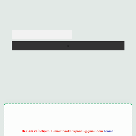
Arama
ulipbet güncel
Reklam ve İletişim:
E-mail:
backlinkpaneli@gmail.com
Teams: