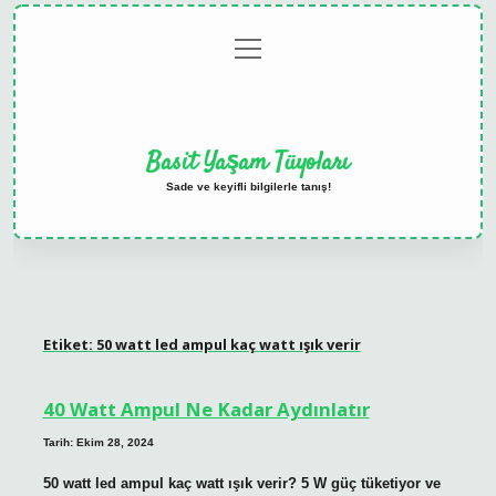
menüyü
Anasayfa
Gizlilik
Yasal
Hakkımızda
aç
Politikası
Uyarı
Basit Yaşam Tüyoları
Sade ve keyifli bilgilerle tanış!
Etiket:
50 watt led ampul kaç watt ışık verir
40 Watt Ampul Ne Kadar Aydınlatır
Tarih: Ekim 28, 2024
50 watt led ampul kaç watt ışık verir? 5 W güç tüketiyor ve