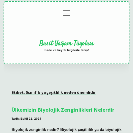
menüyü
Anasayfa
Gizlilik
Yasal
Hakkımızda
aç
Politikası
Uyarı
Basit Yaşam Tüyoları
Sade ve keyifli bilgilerle tanış!
Etiket:
5sınıf biyoçeşitlilik neden önemlidir
Ülkemizin Biyolojik Zenginlikleri Nelerdir
Tarih: Eylül 21, 2024
Biyolojik zenginlik nedir? Biyolojik çeşitlilik ya da biyolojik