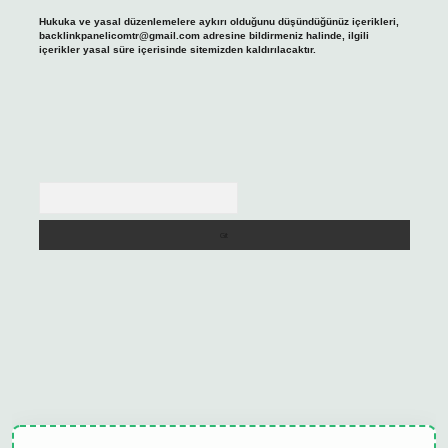
Hukuka ve yasal düzenlemelere aykırı olduğunu düşündüğünüz içerikleri,
backlinkpanelicomtr@gmail.com
adresine bildirmeniz halinde, ilgili
içerikler yasal süre içerisinde sitemizden kaldırılacaktır.
Arama
lipbet güncel