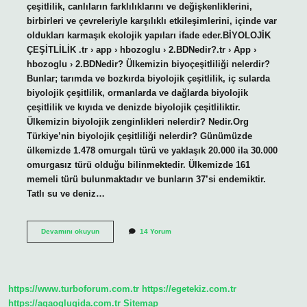
çeşitlilik, canlıların farklılıklarını ve değişkenliklerini,
birbirleri ve çevreleriyle karşılıklı etkileşimlerini, içinde var
oldukları karmaşık ekolojik yapıları ifade eder.BİYOLOJİK
ÇEŞİTLİLİK .tr › app › hbozoglu › 2.BDNedir?.tr › App ›
hbozoglu › 2.BDNedir? Ülkemizin biyoçeşitliliği nelerdir?
Bunlar; tarımda ve bozkırda biyolojik çeşitlilik, iç sularda
biyolojik çeşitlilik, ormanlarda ve dağlarda biyolojik
çeşitlilik ve kıyıda ve denizde biyolojik çeşitliliktir.
Ülkemizin biyolojik zenginlikleri nelerdir? Nedir.Org
Türkiye’nin biyolojik çeşitliliği nelerdir? Günümüzde
ülkemizde 1.478 omurgalı türü ve yaklaşık 20.000 ila 30.000
omurgasız türü olduğu bilinmektedir. Ülkemizde 161
memeli türü bulunmaktadır ve bunların 37’si endemiktir.
Tatlı su ve deniz…
Ülkemizin
Devamını okuyun
14 Yorum
Biyolojik
Zenginlikleri
Nelerdir
https://www.turboforum.com.tr
https://egetekiz.com.tr
https://agaoglugida.com.tr
Sitemap