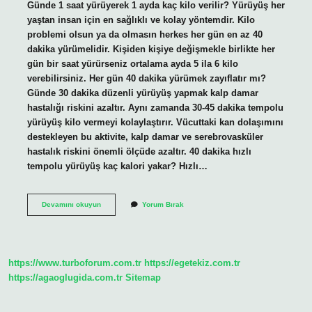
Günde 1 saat yürüyerek 1 ayda kaç kilo verilir? Yürüyüş her
yaştan insan için en sağlıklı ve kolay yöntemdir. Kilo
problemi olsun ya da olmasın herkes her gün en az 40
dakika yürümelidir. Kişiden kişiye değişmekle birlikte her
gün bir saat yürürseniz ortalama ayda 5 ila 6 kilo
verebilirsiniz. Her gün 40 dakika yürümek zayıflatır mı?
Günde 30 dakika düzenli yürüyüş yapmak kalp damar
hastalığı riskini azaltır. Aynı zamanda 30-45 dakika tempolu
yürüyüş kilo vermeyi kolaylaştırır. Vücuttaki kan dolaşımını
destekleyen bu aktivite, kalp damar ve serebrovasküler
hastalık riskini önemli ölçüde azaltır. 40 dakika hızlı
tempolu yürüyüş kaç kalori yakar? Hızlı…
Günde
Devamını okuyun
Yorum Bırak
40
Dakika
Yürüyüşle
Ayda
Kaç
https://www.turboforum.com.tr
https://egetekiz.com.tr
Kilo
Verilir
https://agaoglugida.com.tr
Sitemap