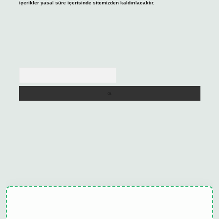
içerikler yasal süre içerisinde sitemizden kaldırılacaktır.
Arama
ulipbet güncel