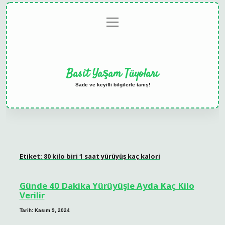
menüyü
Anasayfa
Gizlilik
Yasal
Hakkımızda
aç
Politikası
Uyarı
Basit Yaşam Tüyoları
Sade ve keyifli bilgilerle tanış!
Etiket:
80 kilo biri 1 saat yürüyüş kaç kalori
Günde 40 Dakika Yürüyüşle Ayda Kaç Kilo
Verilir
Tarih: Kasım 9, 2024