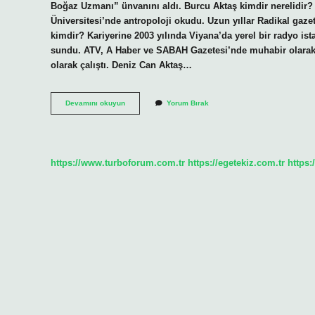
Boğaz Uzmanı” ünvanını aldı. Burcu Aktaş kimdir nerelidir? 
Üniversitesi’nde antropoloji okudu. Uzun yıllar Radikal gaze
kimdir? Kariyerine 2003 yılında Viyana’da yerel bir radyo i
sundu. ATV, A Haber ve SABAH Gazetesi’nde muhabir olarak
olarak çalıştı. Deniz Can Aktaş…
Hakan
Devamını okuyun
Yorum Bırak
Aktaş
Kimdir
https://www.turboforum.com.tr
https://egetekiz.com.tr
https: