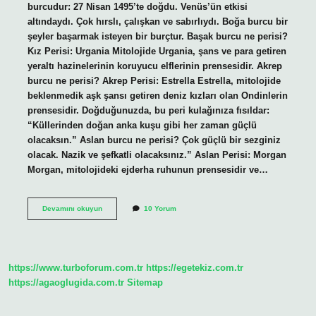
burcudur: 27 Nisan 1495’te doğdu. Venüs’ün etkisi
altındaydı. Çok hırslı, çalışkan ve sabırlıydı. Boğa burcu bir
şeyler başarmak isteyen bir burçtur. Başak burcu ne perisi?
Kız Perisi: Urgania Mitolojide Urgania, şans ve para getiren
yeraltı hazinelerinin koruyucu elflerinin prensesidir. Akrep
burcu ne perisi? Akrep Perisi: Estrella Estrella, mitolojide
beklenmedik aşk şansı getiren deniz kızları olan Ondinlerin
prensesidir. Doğduğunuzda, bu peri kulağınıza fısıldar:
“Küllerinden doğan anka kuşu gibi her zaman güçlü
olacaksın.” Aslan burcu ne perisi? Çok güçlü bir sezginiz
olacak. Nazik ve şefkatli olacaksınız.” Aslan Perisi: Morgan
Morgan, mitolojideki ejderha ruhunun prensesidir ve…
Cennetin
Devamını okuyun
10 Yorum
Burcu
Nedir
https://www.turboforum.com.tr
https://egetekiz.com.tr
https://agaoglugida.com.tr
Sitemap