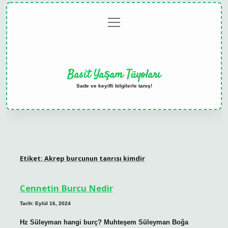
menüyü
Anasayfa
Gizlilik
Yasal
Hakkımızda
aç
Politikası
Uyarı
Basit Yaşam Tüyoları
Sade ve keyifli bilgilerle tanış!
Etiket:
Akrep burcunun tanrısı kimdir
Cennetin Burcu Nedir
Tarih: Eylül 16, 2024
Hz Süleyman hangi burç? Muhteşem Süleyman Boğa