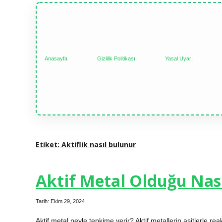
Anasayfa
Gizlilik Politikası
Yasal Uyarı
Etiket:
Aktiflik nasıl bulunur
Aktif Metal Olduğu Nası
Tarih: Ekim 29, 2024
Aktif metal neyle tepkime verir? Aktif metallerin asitlerle r