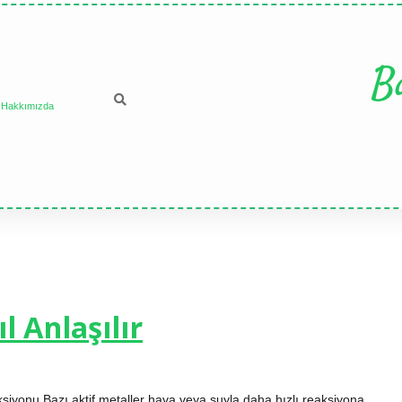
B
Hakkımızda
l Anlaşılır
eaksiyonu Bazı aktif metaller hava veya suyla daha hızlı reaksiyona