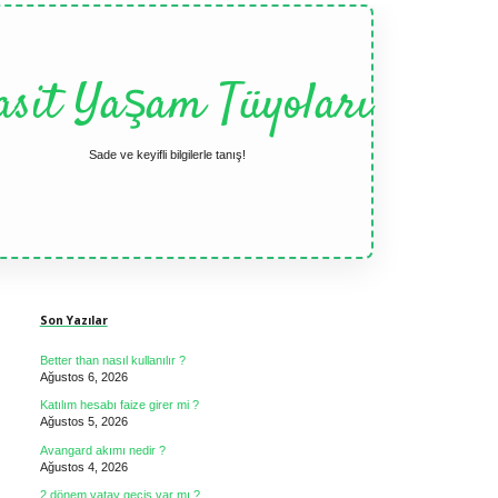
asit Yaşam Tüyoları
Sade ve keyifli bilgilerle tanış!
Sidebar
Son Yazılar
Better than nasıl kullanılır ?
Ağustos 6, 2026
Katılım hesabı faize girer mi ?
Ağustos 5, 2026
Avangard akımı nedir ?
Ağustos 4, 2026
2 dönem yatay geçiş var mı ?