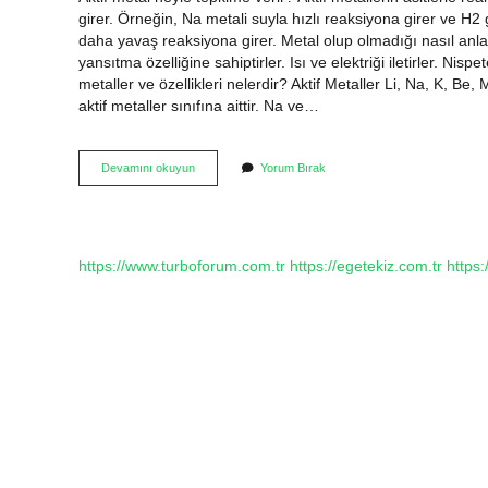
girer. Örneğin, Na metali suyla hızlı reaksiyona girer ve H2 
daha yavaş reaksiyona girer. Metal olup olmadığı nasıl anlaşı
yansıtma özelliğine sahiptirler. Isı ve elektriği iletirler. Nisp
metaller ve özellikleri nelerdir? Aktif Metaller Li, Na, K, Be,
aktif metaller sınıfına aittir. Na ve…
Aktif
Devamını okuyun
Yorum Bırak
Metal
Olduğu
Nasıl
Anlaşılır
https://www.turboforum.com.tr
https://egetekiz.com.tr
https