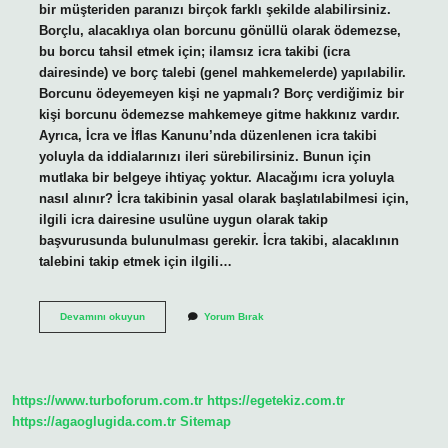
bir müşteriden paranızı birçok farklı şekilde alabilirsiniz.
Borçlu, alacaklıya olan borcunu gönüllü olarak ödemezse,
bu borcu tahsil etmek için; ilamsız icra takibi (icra
dairesinde) ve borç talebi (genel mahkemelerde) yapılabilir.
Borcunu ödeyemeyen kişi ne yapmalı? Borç verdiğimiz bir
kişi borcunu ödemezse mahkemeye gitme hakkınız vardır.
Ayrıca, İcra ve İflas Kanunu’nda düzenlenen icra takibi
yoluyla da iddialarınızı ileri sürebilirsiniz. Bunun için
mutlaka bir belgeye ihtiyaç yoktur. Alacağımı icra yoluyla
nasıl alınır? İcra takibinin yasal olarak başlatılabilmesi için,
ilgili icra dairesine usulüne uygun olarak takip
başvurusunda bulunulması gerekir. İcra takibi, alacaklının
talebini takip etmek için ilgili…
Alacagimi
Devamını okuyun
Yorum Bırak
Alamiyorum
Nasil
Alirim
https://www.turboforum.com.tr
https://egetekiz.com.tr
https://agaoglugida.com.tr
Sitemap