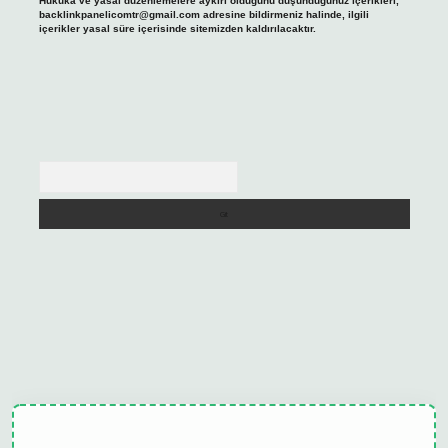
Hukuka ve yasal düzenlemelere aykırı olduğunu düşündüğünüz içerikleri,
backlinkpanelicomtr@gmail.com
adresine bildirmeniz halinde, ilgili
içerikler yasal süre içerisinde sitemizden kaldırılacaktır.
Arama
ulipbet güncel