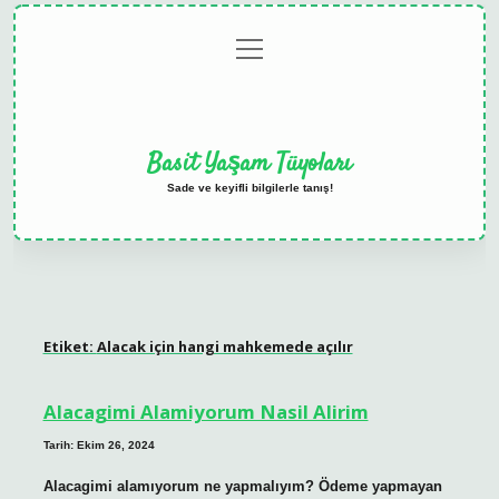
menüyü
Anasayfa
Gizlilik
Yasal
Hakkımızda
aç
Politikası
Uyarı
Basit Yaşam Tüyoları
Sade ve keyifli bilgilerle tanış!
Etiket:
Alacak için hangi mahkemede açılır
Alacagimi Alamiyorum Nasil Alirim
Tarih: Ekim 26, 2024
Alacagimi alamıyorum ne yapmalıyım? Ödeme yapmayan