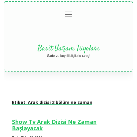
menüyü
Anasayfa
Gizlilik
Yasal
Hakkımızda
aç
Politikası
Uyarı
Basit Yaşam Tüyoları
Sade ve keyifli bilgilerle tanış!
Etiket:
Arak dizisi 2 bölüm ne zaman
Show Tv Arak Dizisi Ne Zaman
Başlayacak