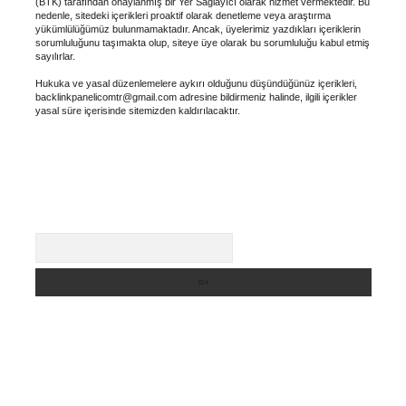
(BTK) tarafından onaylanmış bir Yer Sağlayıcı olarak hizmet vermektedir. Bu
nedenle, sitedeki içerikleri proaktif olarak denetleme veya araştırma
yükümlülüğümüz bulunmamaktadır. Ancak, üyelerimiz yazdıkları içeriklerin
sorumluluğunu taşımakta olup, siteye üye olarak bu sorumluluğu kabul etmiş
sayılırlar.
Hukuka ve yasal düzenlemelere aykırı olduğunu düşündüğünüz içerikleri,
backlinkpanelicomtr@gmail.com
adresine bildirmeniz halinde, ilgili içerikler
yasal süre içerisinde sitemizden kaldırılacaktır.
Arama