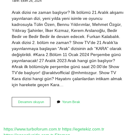
Tarih: Ekim 26, 2024
Arak dizisi ne zaman başlıyor? İlk bölümü 21 Aralık akşamı
yayınlanan dizi, yeni yılda yeni isimle ve oyuncu
kadrosuyla Tülin Özen, Bennu Yıldırımlar, Mehmet Özgür,
Yıldıray Şahinler, İlker Kızmaz, Kerem Arslanoğlu, Bedir
Bedir ve Bedir Bedir ile devam edecek. Furkan Kalabalık.
Arak dizisi 2. bölüm ne zaman? Show TV’de 21 Aralık’ta
yayınlanmaya başlayan “Arak” dizisinin adı “KARA” olarak
değiştirildi. #Kara 2.Bölüm 11 Ocak 2024 Perşembe günü
yayınlanacak! 27 Aralık 2023 Arak hangi gün başlıyor?
#Arak ilk bölümüyle perşembe günü saat 20.00’de Show
TV’de başlıyor! @araktvofficial @mhmtozgur. Show TV
Kara dizisi hangi gün? Hayatını çalanlardan intikam almak
için harekete geçen Kara…
Show
Devamını okuyun
Yorum Bırak
Tv
Arak
Dizisi
Ne
Zaman
https://www.turboforum.com.tr
https://egetekiz.com.tr
Başlayacak