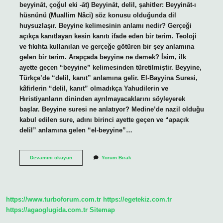
beyyināt, çoğul eki -āt) Beyyināt, delil, şahitler: Beyyināt-ı
hüsnünü (Muallim Nâci) söz konusu olduğunda dil
huysuzlaşır. Beyyine kelimesinin anlamı nedir? Gerçeği
açıkça kanıtlayan kesin kanıtı ifade eden bir terim. Teoloji
ve fıkıhta kullanılan ve gerçeğe götüren bir şey anlamına
gelen bir terim. Arapçada beyyine ne demek? İsim, ilk
ayette geçen “beyyine” kelimesinden türetilmiştir. Beyyine,
Türkçe’de “delil, kanıt” anlamına gelir. El-Bayyina Suresi,
kâfirlerin “delil, kanıt” olmadıkça Yahudilerin ve
Hıristiyanların dininden ayrılmayacaklarını söyleyerek
başlar. Beyyine suresi ne anlatıyor? Medine’de nazil olduğu
kabul edilen sure, adını birinci ayette geçen ve “apaçık
delil” anlamına gelen “el-beyyine”…
Beyyinat
Devamını okuyun
Yorum Bırak
Kelimesinin
Anlamı
Nedir
https://www.turboforum.com.tr
https://egetekiz.com.tr
https://agaoglugida.com.tr
Sitemap