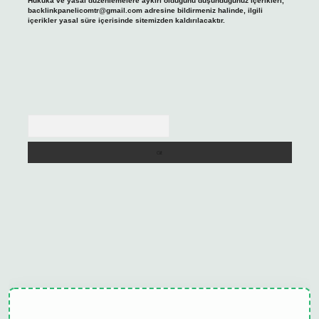
Hukuka ve yasal düzenlemelere aykırı olduğunu düşündüğünüz içerikleri,
backlinkpanelicomtr@gmail.com
adresine bildirmeniz halinde, ilgili
içerikler yasal süre içerisinde sitemizden kaldırılacaktır.
Arama
tulipbet güncel