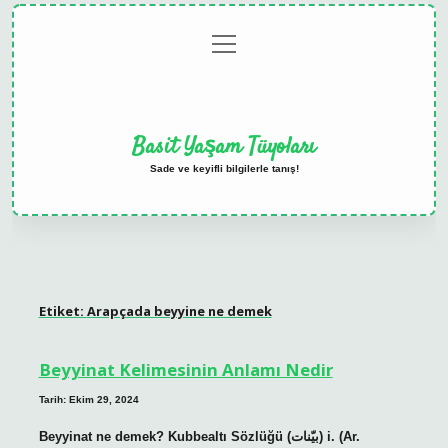
menüyü
Anasayfa
Gizlilik
Yasal
Hakkımızda
aç
Politikası
Uyarı
Basit Yaşam Tüyoları
Sade ve keyifli bilgilerle tanış!
Etiket:
Arapçada beyyine ne demek
Beyyinat Kelimesinin Anlamı Nedir
Tarih: Ekim 29, 2024
Beyyinat ne demek? Kubbealtı Sözlüğü (ﺑﻴّﻨﺎﺕ) i. (Ar.