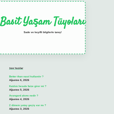
Basit Yaşam Tüyoları
Sade ve keyifli bilgilerle tanış!
Sidebar
elexbet
tulipbet güncel
Son Yazılar
Better than nasıl kullanılır ?
Ağustos 6, 2026
Katılım hesabı faize girer mi ?
Ağustos 5, 2026
Avangard akımı nedir ?
Ağustos 4, 2026
2 dönem yatay geçiş var mı ?
Ağustos 3, 2026