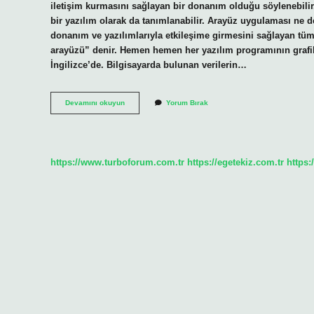
iletişim kurmasını sağlayan bir donanım olduğu söylenebilir. 
bir yazılım olarak da tanımlanabilir. Arayüz uygulaması ne de
donanım ve yazılımlarıyla etkileşime girmesini sağlayan tüm
arayüzü” denir. Hemen hemen her yazılım programının grafiks
İngilizce’de. Bilgisayarda bulunan verilerin…
Arayüz
Devamını okuyun
Yorum Bırak
Nedir
Kısa
https://www.turboforum.com.tr
https://egetekiz.com.tr
https: