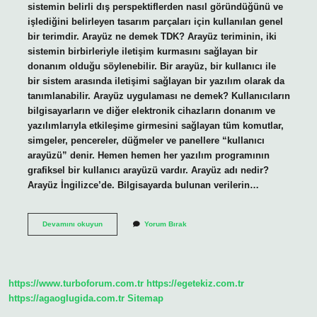
sistemin belirli dış perspektiflerden nasıl göründüğünü ve
işlediğini belirleyen tasarım parçaları için kullanılan genel
bir terimdir. Arayüz ne demek TDK? Arayüz teriminin, iki
sistemin birbirleriyle iletişim kurmasını sağlayan bir
donanım olduğu söylenebilir. Bir arayüz, bir kullanıcı ile
bir sistem arasında iletişimi sağlayan bir yazılım olarak da
tanımlanabilir. Arayüz uygulaması ne demek? Kullanıcıların
bilgisayarların ve diğer elektronik cihazların donanım ve
yazılımlarıyla etkileşime girmesini sağlayan tüm komutlar,
simgeler, pencereler, düğmeler ve panellere “kullanıcı
arayüzü” denir. Hemen hemen her yazılım programının
grafiksel bir kullanıcı arayüzü vardır. Arayüz adı nedir?
Arayüz İngilizce’de. Bilgisayarda bulunan verilerin…
Arayüz
Devamını okuyun
Yorum Bırak
Nedir
Kısa
https://www.turboforum.com.tr
https://egetekiz.com.tr
https://agaoglugida.com.tr
Sitemap