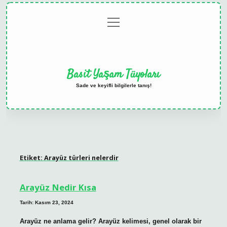
menüyü
Anasayfa
Gizlilik
Yasal
Hakkımızda
aç
Politikası
Uyarı
Basit Yaşam Tüyoları
Sade ve keyifli bilgilerle tanış!
Etiket:
Arayüz türleri nelerdir
Arayüz Nedir Kısa
Tarih: Kasım 23, 2024
Arayüz ne anlama gelir? Arayüz kelimesi, genel olarak bir