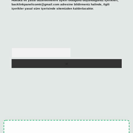
Hukuka ve yasal düzenlemelere aykırı olduğunu düşündüğünüz içerikleri,
backlinkpanelicomtr@gmail.com
adresine bildirmeniz halinde, ilgili
içerikler yasal süre içerisinde sitemizden kaldırılacaktır.
Arama
ulipbet güncel