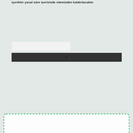
içerikler yasal süre içerisinde sitemizden kaldırılacaktır.
Arama
ulipbet güncel