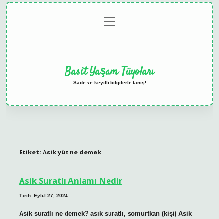
menüyü
Anasayfa
Gizlilik
Yasal
Hakkımızda
aç
Politikası
Uyarı
Basit Yaşam Tüyoları
Sade ve keyifli bilgilerle tanış!
Etiket:
Asik yüz ne demek
Asik Suratlı Anlamı Nedir
Tarih: Eylül 27, 2024
Asik suratlı ne demek? asık suratlı, somurtkan (kişi) Asik