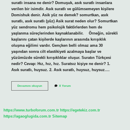
suratlı insana ne denir? Domuşuk, asık suratlı insanlara
verilen bir isimdir. Asık suratlı ve gülümsemeyen kişilere
Domishuk denir. Asik yüz ne demek? somurtkan, asık
suratlı, asık suratlı (yüz) Asik surat neden olur? Somurtkan
yüz sendromu hem psikolojik faktörlerden hem de
yaşlanma süreçlerinden kaynaklanabilir. ⠀ Örneğin, sürekli
kaşlarını çatan kişilerde kaşlarının arasında kırışıklık
oluşma eğilimi vardır. Gençken belli olmaz ama 30
yaşından sonra cilt elastikiyeti azalmaya başlar ve
yüzümüzde sürekli kırışıklıklar oluşur. Suratın Türkçesi
nedir? Cevap: Hız, hız, hız. Suratsız kişiye ne denir? 1.
Asık suratlı, huysuz. 2. Asık suratlı, huysuz, huysuz.…
Asik
Devamını okuyun
8 Yorum
Suratlı
Anlamı
Nedir
https://www.turboforum.com.tr
https://egetekiz.com.tr
https://agaoglugida.com.tr
Sitemap