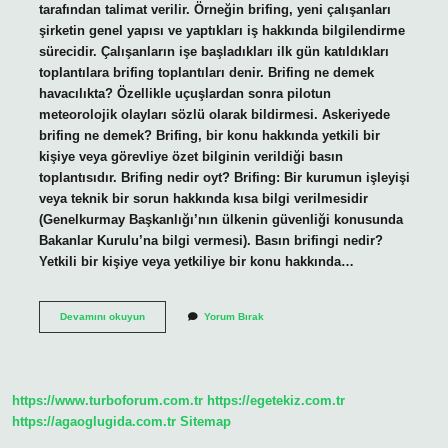
tarafından talimat verilir. Örneğin brifing, yeni çalışanları
şirketin genel yapısı ve yaptıkları iş hakkında bilgilendirme
sürecidir. Çalışanların işe başladıkları ilk gün katıldıkları
toplantılara brifing toplantıları denir. Brifing ne demek
havacılıkta? Özellikle uçuşlardan sonra pilotun
meteorolojik olayları sözlü olarak bildirmesi. Askeriyede
brifing ne demek? Brifing, bir konu hakkında yetkili bir
kişiye veya görevliye özet bilginin verildiği basın
toplantısıdır. Brifing nedir oyt? Brifing: Bir kurumun işleyişi
veya teknik bir sorun hakkında kısa bilgi verilmesidir
(Genelkurmay Başkanlığı’nın ülkenin güvenliği konusunda
Bakanlar Kurulu’na bilgi vermesi). Basın brifingi nedir?
Yetkili bir kişiye veya yetkiliye bir konu hakkında…
Basın
Devamını okuyun
Yorum Bırak
Brifing
Nedir
https://www.turboforum.com.tr
https://egetekiz.com.tr
https://agaoglugida.com.tr
Sitemap