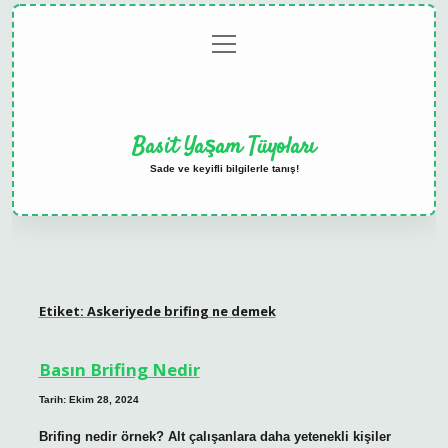
menüyü
Anasayfa
Gizlilik
Yasal
Hakkımızda
aç
Politikası
Uyarı
Basit Yaşam Tüyoları
Sade ve keyifli bilgilerle tanış!
Etiket:
Askeriyede brifing ne demek
Basın Brifing Nedir
Tarih: Ekim 28, 2024
Brifing nedir örnek? Alt çalışanlara daha yetenekli kişiler