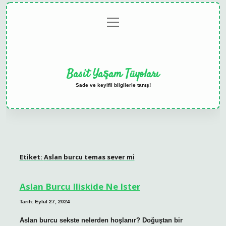
menüyü
Anasayfa
Gizlilik
Yasal
Hakkımızda
aç
Politikası
Uyarı
Basit Yaşam Tüyoları
Sade ve keyifli bilgilerle tanış!
Etiket:
Aslan burcu temas sever mi
Aslan Burcu Iliskide Ne Ister
Tarih: Eylül 27, 2024
Aslan burcu sekste nelerden hoşlanır? Doğuştan bir