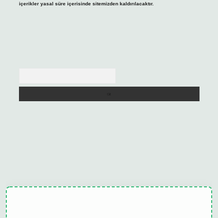
içerikler yasal süre içerisinde sitemizden kaldırılacaktır.
Arama
lipbet güncel