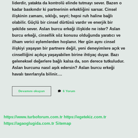
liderdir, yatakta da kontrolü elinde tutmayı sever. Bazen o
kadar baskındır ki partnerinin erkekliğini sarsar. Cinsel
ilişkinin zamanı, sıklığı, seyri; hepsi ruh haline bağlı
olabilir. Güçlü bir cinsel dürtüsü vardır ve enerjik bir
şekilde sever. Aslan burcu erkeği ilişkide ne ister? Aslan
burcu erkeği, cinsellik söz konusu olduğunda yaratıcı ve
ilham verici eylemlerden hoşlanır. Her gün aynı cinsel
ilişkiyi yaşayan bir partnere değil, yeni deneyimlere açık ve
cinselliğini açıkça yaşayabilen birine ihtiyaç duyar. Bazı
geleneksel değerlere bağlı kalsa da, son derece tutkuludur.
Aslan burcunu nasıl aşık edersin? Aslan burcu erkeği
havalı tavırlarıyla bilinir.…
Aslan
Devamını okuyun
6 Yorum
Burcu
Iliskide
Ne
Ister
https://www.turboforum.com.tr
https://egetekiz.com.tr
https://agaoglugida.com.tr
Sitemap