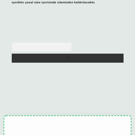
içerikler yasal süre içerisinde sitemizden kaldırılacaktır.
Arama
ulipbet güncel