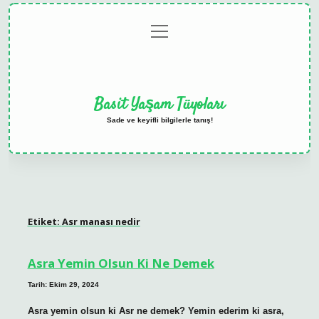
menüyü
Anasayfa
Gizlilik
Yasal
Hakkımızda
aç
Politikası
Uyarı
Basit Yaşam Tüyoları
Sade ve keyifli bilgilerle tanış!
Etiket:
Asr manası nedir
Asra Yemin Olsun Ki Ne Demek
Tarih: Ekim 29, 2024
Asra yemin olsun ki Asr ne demek? Yemin ederim ki asra,