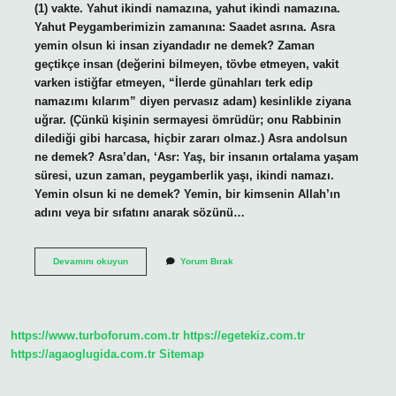
(1) vakte. Yahut ikindi namazına, yahut ikindi namazına.
Yahut Peygamberimizin zamanına: Saadet asrına. Asra
yemin olsun ki insan ziyandadır ne demek? Zaman
geçtikçe insan (değerini bilmeyen, tövbe etmeyen, vakit
varken istiğfar etmeyen, “İlerde günahları terk edip
namazımı kılarım” diyen pervasız adam) kesinlikle ziyana
uğrar. (Çünkü kişinin sermayesi ömrüdür; onu Rabbinin
dilediği gibi harcasa, hiçbir zararı olmaz.) Asra andolsun
ne demek? Asra’dan, ‘Asr: Yaş, bir insanın ortalama yaşam
süresi, uzun zaman, peygamberlik yaşı, ikindi namazı.
Yemin olsun ki ne demek? Yemin, bir kimsenin Allah’ın
adını veya bir sıfatını anarak sözünü…
Asra
Devamını okuyun
Yorum Bırak
Yemin
Olsun
Ki
Ne
Demek
https://www.turboforum.com.tr
https://egetekiz.com.tr
https://agaoglugida.com.tr
Sitemap