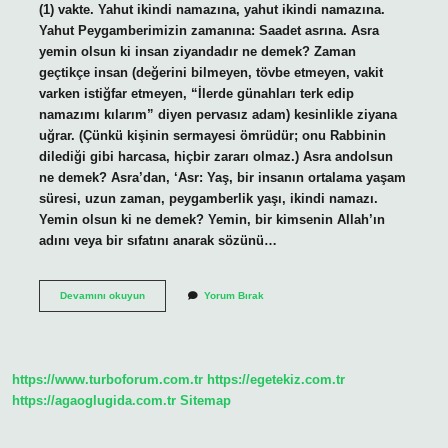
(1) vakte. Yahut ikindi namazına, yahut ikindi namazına.
Yahut Peygamberimizin zamanına: Saadet asrına. Asra
yemin olsun ki insan ziyandadır ne demek? Zaman
geçtikçe insan (değerini bilmeyen, tövbe etmeyen, vakit
varken istiğfar etmeyen, “İlerde günahları terk edip
namazımı kılarım” diyen pervasız adam) kesinlikle ziyana
uğrar. (Çünkü kişinin sermayesi ömrüdür; onu Rabbinin
dilediği gibi harcasa, hiçbir zararı olmaz.) Asra andolsun
ne demek? Asra’dan, ‘Asr: Yaş, bir insanın ortalama yaşam
süresi, uzun zaman, peygamberlik yaşı, ikindi namazı.
Yemin olsun ki ne demek? Yemin, bir kimsenin Allah’ın
adını veya bir sıfatını anarak sözünü…
Asra
Devamını okuyun
Yorum Bırak
Yemin
Olsun
Ki
Ne
Demek
https://www.turboforum.com.tr
https://egetekiz.com.tr
https://agaoglugida.com.tr
Sitemap