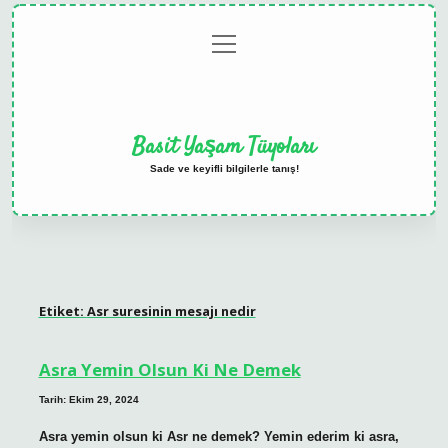
menüyü
Anasayfa
Gizlilik
Yasal
Hakkımızda
aç
Politikası
Uyarı
Basit Yaşam Tüyoları
Sade ve keyifli bilgilerle tanış!
Etiket:
Asr suresinin mesajı nedir
Asra Yemin Olsun Ki Ne Demek
Tarih: Ekim 29, 2024
Asra yemin olsun ki Asr ne demek? Yemin ederim ki asra,