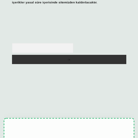
içerikler yasal süre içerisinde sitemizden kaldırılacaktır.
Arama
ulipbet güncel