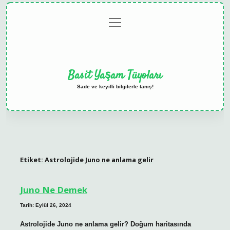
menüyü
Anasayfa
Gizlilik
Yasal
Hakkımızda
aç
Politikası
Uyarı
Basit Yaşam Tüyoları
Sade ve keyifli bilgilerle tanış!
Etiket:
Astrolojide Juno ne anlama gelir
Juno Ne Demek
Tarih: Eylül 26, 2024
Astrolojide Juno ne anlama gelir? Doğum haritasında