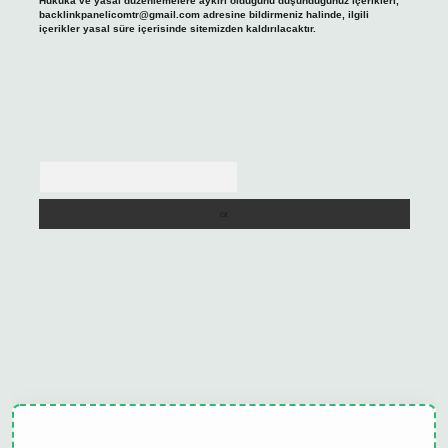
Hukuka ve yasal düzenlemelere aykırı olduğunu düşündüğünüz içerikleri,
backlinkpanelicomtr@gmail.com
adresine bildirmeniz halinde, ilgili
içerikler yasal süre içerisinde sitemizden kaldırılacaktır.
Arama
ulipbet güncel