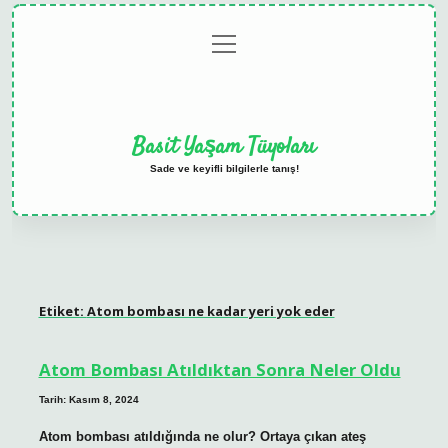
menüyü
Anasayfa
Gizlilik
Yasal
Hakkımızda
aç
Politikası
Uyarı
Basit Yaşam Tüyoları
Sade ve keyifli bilgilerle tanış!
Etiket:
Atom bombası ne kadar yeri yok eder
Atom Bombası Atıldıktan Sonra Neler Oldu
Tarih: Kasım 8, 2024
Atom bombası atıldığında ne olur? Ortaya çıkan ateş