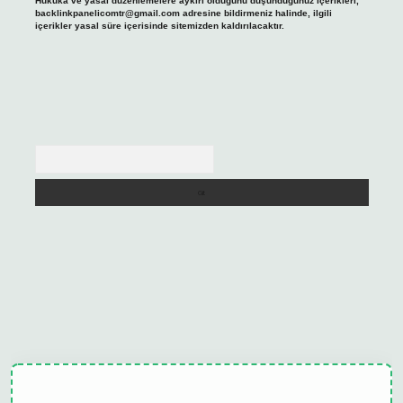
Hukuka ve yasal düzenlemelere aykırı olduğunu düşündüğünüz içerikleri,
backlinkpanelicomtr@gmail.com
adresine bildirmeniz halinde, ilgili
içerikler yasal süre içerisinde sitemizden kaldırılacaktır.
Arama
ulipbet güncel