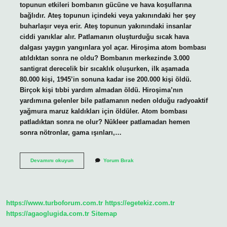
topunun etkileri bombanın gücüne ve hava koşullarına
bağlıdır. Ateş topunun içindeki veya yakınındaki her şey
buharlaşır veya erir. Ateş topunun yakınındaki insanlar
ciddi yanıklar alır. Patlamanın oluşturduğu sıcak hava
dalgası yaygın yangınlara yol açar. Hiroşima atom bombası
atıldıktan sonra ne oldu? Bombanın merkezinde 3.000
santigrat derecelik bir sıcaklık oluşurken, ilk aşamada
80.000 kişi, 1945’in sonuna kadar ise 200.000 kişi öldü.
Birçok kişi tıbbi yardım almadan öldü. Hiroşima’nın
yardımına gelenler bile patlamanın neden olduğu radyoaktif
yağmura maruz kaldıkları için öldüler. Atom bombası
patladıktan sonra ne olur? Nükleer patlamadan hemen
sonra nötronlar, gama ışınları,…
Atom
Devamını okuyun
Yorum Bırak
Bombası
Atıldıktan
Sonra
Neler
Oldu
https://www.turboforum.com.tr
https://egetekiz.com.tr
https://agaoglugida.com.tr
Sitemap