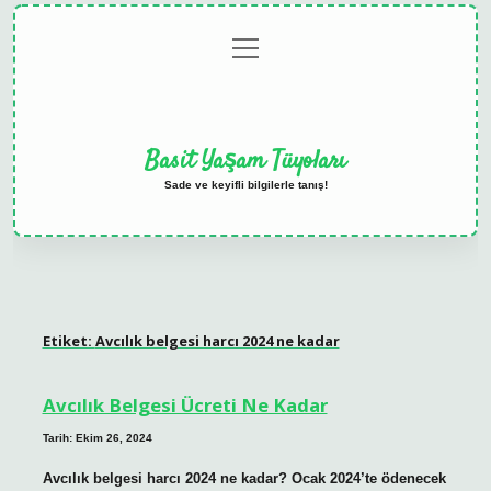
menüyü
Anasayfa
Gizlilik
Yasal
Hakkımızda
aç
Politikası
Uyarı
Basit Yaşam Tüyoları
Sade ve keyifli bilgilerle tanış!
Etiket:
Avcılık belgesi harcı 2024 ne kadar
Avcılık Belgesi Ücreti Ne Kadar
Tarih: Ekim 26, 2024
Avcılık belgesi harcı 2024 ne kadar? Ocak 2024’te ödenecek