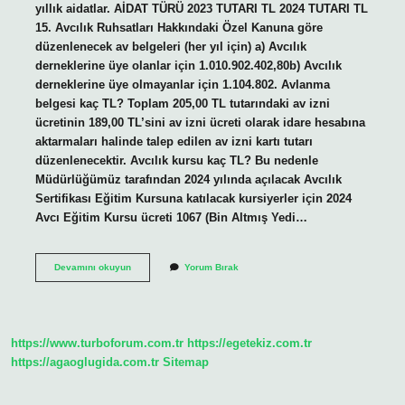
yıllık aidatlar. AİDAT TÜRÜ 2023 TUTARI TL 2024 TUTARI TL
15. Avcılık Ruhsatları Hakkındaki Özel Kanuna göre
düzenlenecek av belgeleri (her yıl için) a) Avcılık
derneklerine üye olanlar için 1.010.902.402,80b) Avcılık
derneklerine üye olmayanlar için 1.104.802. Avlanma
belgesi kaç TL? Toplam 205,00 TL tutarındaki av izni
ücretinin 189,00 TL’sini av izni ücreti olarak idare hesabına
aktarmaları halinde talep edilen av izni kartı tutarı
düzenlenecektir. Avcılık kursu kaç TL? Bu nedenle
Müdürlüğümüz tarafından 2024 yılında açılacak Avcılık
Sertifikası Eğitim Kursuna katılacak kursiyerler için 2024
Avcı Eğitim Kursu ücreti 1067 (Bin Altmış Yedi…
Avcılık
Devamını okuyun
Yorum Bırak
Belgesi
Ücreti
Ne
Kadar
https://www.turboforum.com.tr
https://egetekiz.com.tr
https://agaoglugida.com.tr
Sitemap