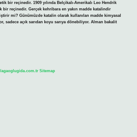
tik bir reçinedir. 1909 yılında Belçikalı-Amerikalı Leo Hendrik
ik bir reçinedir. Gerçek kehribara en yakın madde katalindir
değiştirir mi? Günümüzde katalin olarak kullanılan madde kimyasal
or, sadece açık sarıdan koyu sarıya dönebiliyor. Alman bakalit
//agaoglugida.com.tr
Sitemap