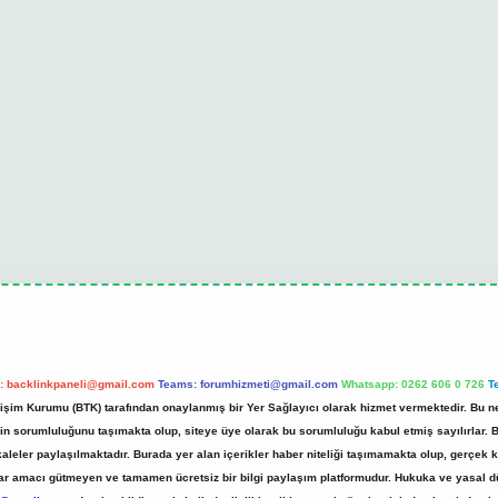
l:
backlinkpaneli@gmail.com
Teams:
forumhizmeti@gmail.com
Whatsapp: 0262 606 0 726
T
etişim Kurumu (BTK) tarafından onaylanmış bir Yer Sağlayıcı olarak hizmet vermektedir. Bu ne
 sorumluluğunu taşımakta olup, siteye üye olarak bu sorumluluğu kabul etmiş sayılırlar. Bu 
kaleler paylaşılmaktadır. Burada yer alan içerikler haber niteliği taşımamakta olup, gerç
z, kar amacı gütmeyen ve tamamen ücretsiz bir bilgi paylaşım platformudur. Hukuka ve yasal 