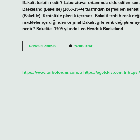
Bakalit tesbih nedir? Laboratuvar ortamında elde edilen sente
Baekeland (Bakelite) (1863-1944) tarafından keşfedilen sentet
(Bakelite). Kesinlikle plastik içermez. Bakalit tesbih renk 
maddeler içerdiğinden orijinal Bakalit gibi renk değiştiremiy
nedir? Bakelite, 1909 yılında Leo Hendrik Baekeland…
Bakalit
Devamını okuyun
Yorum Bırak
Kehribar
Nedir
https://www.turboforum.com.tr
https://egetekiz.com.tr
https: