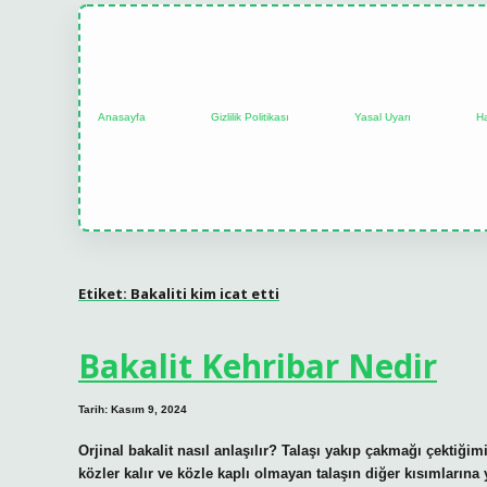
Anasayfa
Gizlilik Politikası
Yasal Uyarı
H
Etiket:
Bakaliti kim icat etti
Bakalit Kehribar Nedir
Tarih: Kasım 9, 2024
Orjinal bakalit nasıl anlaşılır? Talaşı yakıp çakmağı çektiği
közler kalır ve közle kaplı olmayan talaşın diğer kısımların