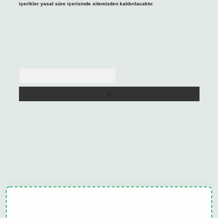
içerikler yasal süre içerisinde sitemizden kaldırılacaktır.
Arama
ulipbet güncel