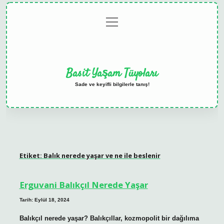
menüyü
Anasayfa
Gizlilik
Yasal
Hakkımızda
aç
Politikası
Uyarı
Basit Yaşam Tüyoları
Sade ve keyifli bilgilerle tanış!
Etiket:
Balık nerede yaşar ve ne ile beslenir
Erguvani Balıkçıl Nerede Yaşar
Tarih: Eylül 18, 2024
Balıkçıl nerede yaşar? Balıkçıllar, kozmopolit bir dağılıma