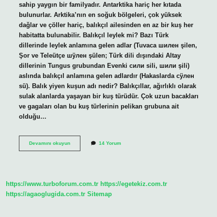
sahip yaygın bir familyadır. Antarktika hariç her kıtada
bulunurlar. Arktika’nın en soğuk bölgeleri, çok yüksek
dağlar ve çöller hariç, balıkçıl ailesinden en az bir kuş her
habitatta bulunabilir. Balıkçıl leylek mi? Bazı Türk
dillerinde leylek anlamına gelen adlar (Tuvaca шилен şilen,
Şor ve Teleütçe шӱлен şülen; Türk dili dışındaki Altay
dillerinin Tungus grubundan Evenki сили sili, шили şili)
aslında balıkçıl anlamına gelen adlardır (Hakaslarda сÿлен
sü). Balık yiyen kuşun adı nedir? Balıkçıllar, ağırlıklı olarak
sulak alanlarda yaşayan bir kuş türüdür. Çok uzun bacakları
ve gagaları olan bu kuş türlerinin pelikan grubuna ait
olduğu…
Erguvani
Devamını okuyun
14 Yorum
Balıkçıl
Nerede
Yaşar
https://www.turboforum.com.tr
https://egetekiz.com.tr
https://agaoglugida.com.tr
Sitemap