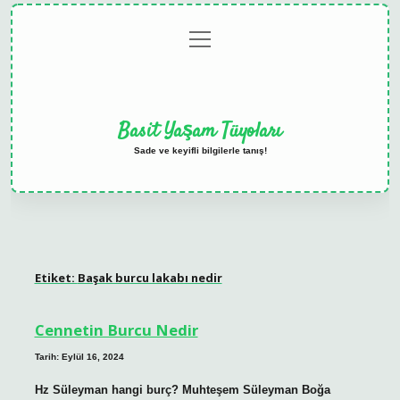
menüyü
Anasayfa
Gizlilik
Yasal
Hakkımızda
aç
Politikası
Uyarı
Basit Yaşam Tüyoları
Sade ve keyifli bilgilerle tanış!
Etiket:
Başak burcu lakabı nedir
Cennetin Burcu Nedir
Tarih: Eylül 16, 2024
Hz Süleyman hangi burç? Muhteşem Süleyman Boğa