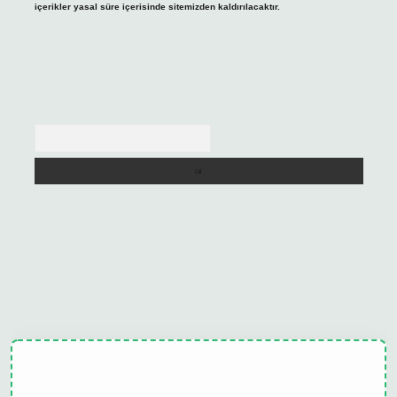
içerikler yasal süre içerisinde sitemizden kaldırılacaktır.
Arama
ulipbet güncel