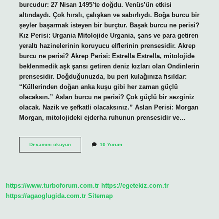
burcudur: 27 Nisan 1495’te doğdu. Venüs’ün etkisi
altındaydı. Çok hırslı, çalışkan ve sabırlıydı. Boğa burcu bir
şeyler başarmak isteyen bir burçtur. Başak burcu ne perisi?
Kız Perisi: Urgania Mitolojide Urgania, şans ve para getiren
yeraltı hazinelerinin koruyucu elflerinin prensesidir. Akrep
burcu ne perisi? Akrep Perisi: Estrella Estrella, mitolojide
beklenmedik aşk şansı getiren deniz kızları olan Ondinlerin
prensesidir. Doğduğunuzda, bu peri kulağınıza fısıldar:
“Küllerinden doğan anka kuşu gibi her zaman güçlü
olacaksın.” Aslan burcu ne perisi? Çok güçlü bir sezginiz
olacak. Nazik ve şefkatli olacaksınız.” Aslan Perisi: Morgan
Morgan, mitolojideki ejderha ruhunun prensesidir ve…
Cennetin
Devamını okuyun
10 Yorum
Burcu
Nedir
https://www.turboforum.com.tr
https://egetekiz.com.tr
https://agaoglugida.com.tr
Sitemap