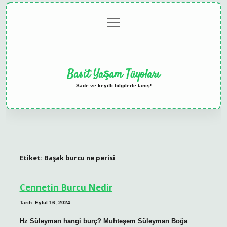
menüyü
Anasayfa
Gizlilik
Yasal
Hakkımızda
aç
Politikası
Uyarı
Basit Yaşam Tüyoları
Sade ve keyifli bilgilerle tanış!
Etiket:
Başak burcu ne perisi
Cennetin Burcu Nedir
Tarih: Eylül 16, 2024
Hz Süleyman hangi burç? Muhteşem Süleyman Boğa