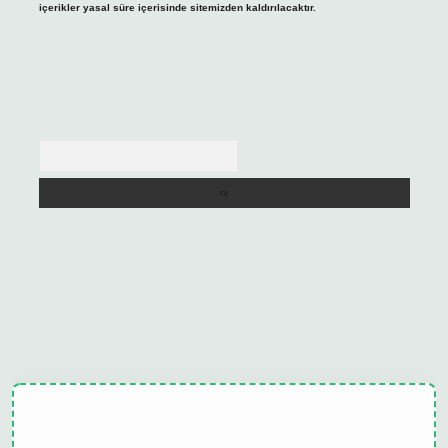
içerikler yasal süre içerisinde sitemizden kaldırılacaktır.
Arama
ulipbet güncel