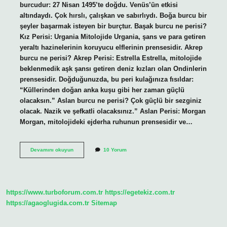
burcudur: 27 Nisan 1495’te doğdu. Venüs’ün etkisi
altındaydı. Çok hırslı, çalışkan ve sabırlıydı. Boğa burcu bir
şeyler başarmak isteyen bir burçtur. Başak burcu ne perisi?
Kız Perisi: Urgania Mitolojide Urgania, şans ve para getiren
yeraltı hazinelerinin koruyucu elflerinin prensesidir. Akrep
burcu ne perisi? Akrep Perisi: Estrella Estrella, mitolojide
beklenmedik aşk şansı getiren deniz kızları olan Ondinlerin
prensesidir. Doğduğunuzda, bu peri kulağınıza fısıldar:
“Küllerinden doğan anka kuşu gibi her zaman güçlü
olacaksın.” Aslan burcu ne perisi? Çok güçlü bir sezginiz
olacak. Nazik ve şefkatli olacaksınız.” Aslan Perisi: Morgan
Morgan, mitolojideki ejderha ruhunun prensesidir ve…
Cennetin
Devamını okuyun
10 Yorum
Burcu
Nedir
https://www.turboforum.com.tr
https://egetekiz.com.tr
https://agaoglugida.com.tr
Sitemap