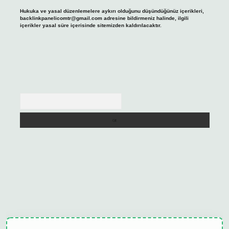
Hukuka ve yasal düzenlemelere aykırı olduğunu düşündüğünüz içerikleri,
backlinkpanelicomtr@gmail.com
adresine bildirmeniz halinde, ilgili
içerikler yasal süre içerisinde sitemizden kaldırılacaktır.
Arama
ulipbet güncel