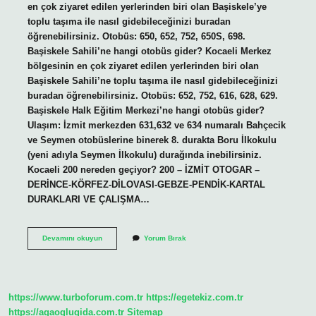
en çok ziyaret edilen yerlerinden biri olan Başiskele’ye
toplu taşıma ile nasıl gidebileceğinizi buradan
öğrenebilirsiniz. Otobüs: 650, 652, 752, 650S, 698.
Başiskele Sahili’ne hangi otobüs gider? Kocaeli Merkez
bölgesinin en çok ziyaret edilen yerlerinden biri olan
Başiskele Sahili’ne toplu taşıma ile nasıl gidebileceğinizi
buradan öğrenebilirsiniz. Otobüs: 652, 752, 616, 628, 629.
Başiskele Halk Eğitim Merkezi’ne hangi otobüs gider?
Ulaşım: İzmit merkezden 631,632 ve 634 numaralı Bahçecik
ve Seymen otobüslerine binerek 8. durakta Boru İlkokulu
(yeni adıyla Seymen İlkokulu) durağında inebilirsiniz.
Kocaeli 200 nereden geçiyor? 200 – İZMİT OTOGAR –
DERİNCE-KÖRFEZ-DİLOVASI-GEBZE-PENDİK-KARTAL
DURAKLARI VE ÇALIŞMA…
İZmit
Devamını okuyun
Yorum Bırak
Başiskele
Hangi
Otobüs
Gider
https://www.turboforum.com.tr
https://egetekiz.com.tr
https://agaoglugida.com.tr
Sitemap