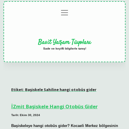
menüyü
Anasayfa
Gizlilik
Yasal
Hakkımızda
aç
Politikası
Uyarı
Basit Yaşam Tüyoları
Sade ve keyifli bilgilerle tanış!
Etiket:
Başiskele Sahiline hangi otobüs gider
İZmit Başiskele Hangi Otobüs Gider
Tarih: Ekim 30, 2024
Başiskeleye hangi otobüs gider? Kocaeli Merkez bölgesinin