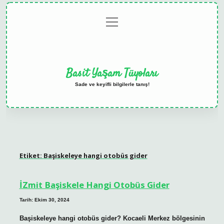
menüyü
Anasayfa
Gizlilik
Yasal
Hakkımızda
aç
Politikası
Uyarı
Basit Yaşam Tüyoları
Sade ve keyifli bilgilerle tanış!
Etiket:
Başiskeleye hangi otobüs gider
İZmit Başiskele Hangi Otobüs Gider
Tarih: Ekim 30, 2024
Başiskeleye hangi otobüs gider? Kocaeli Merkez bölgesinin