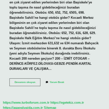
en çok ziyaret edilen yerlerinden biri olan Başiskele’ye
toplu taşıma ile nasıl gidebileceğinizi buradan
öğrenebilirsiniz. Otobüs: 650, 652, 752, 650S, 698.
Başiskele Sahili’ne hangi otobüs gider? Kocaeli Merkez
bölgesinin en çok ziyaret edilen yerlerinden biri olan
Başiskele Sahili’ne toplu taşıma ile nasıl gidebileceğinizi
buradan öğrenebilirsiniz. Otobüs: 652, 752, 616, 628, 629.
Başiskele Halk Eğitim Merkezi’ne hangi otobüs gider?
Ulaşım: İzmit merkezden 631,632 ve 634 numaralı Bahçecik
ve Seymen otobüslerine binerek 8. durakta Boru İlkokulu
(yeni adıyla Seymen İlkokulu) durağında inebilirsiniz.
Kocaeli 200 nereden geçiyor? 200 – İZMİT OTOGAR –
DERİNCE-KÖRFEZ-DİLOVASI-GEBZE-PENDİK-KARTAL
DURAKLARI VE ÇALIŞMA…
İZmit
Devamını okuyun
Yorum Bırak
Başiskele
Hangi
Otobüs
Gider
https://www.turboforum.com.tr
https://egetekiz.com.tr
https://agaoglugida.com.tr
Sitemap