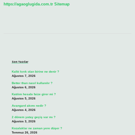
https://agaoglugida.com.tr
Sitemap
Sidebar
Son Yazılar
Kalbi kırık olan birine ne denir ?
Ağustos 7, 2026
Better than nasıl kullanılır ?
Ağustos 6, 2026
Katılım hesabı faize girer mi ?
Ağustos 5, 2026
Avangard akımı nedir ?
Ağustos 4, 2026
2 dönem yatay geçiş var mı ?
Ağustos 3, 2026
Kozalaklar ne zaman yere düşer ?
Temmuz 26, 2026