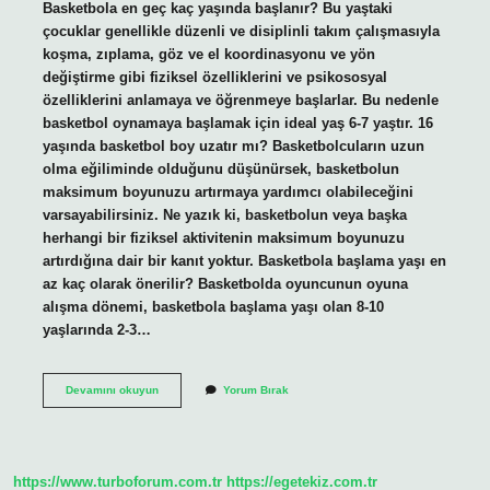
Basketbola en geç kaç yaşında başlanır? Bu yaştaki
çocuklar genellikle düzenli ve disiplinli takım çalışmasıyla
koşma, zıplama, göz ve el koordinasyonu ve yön
değiştirme gibi fiziksel özelliklerini ve psikososyal
özelliklerini anlamaya ve öğrenmeye başlarlar. Bu nedenle
basketbol oynamaya başlamak için ideal yaş 6-7 yaştır. 16
yaşında basketbol boy uzatır mı? Basketbolcuların uzun
olma eğiliminde olduğunu düşünürsek, basketbolun
maksimum boyunuzu artırmaya yardımcı olabileceğini
varsayabilirsiniz. Ne yazık ki, basketbolun veya başka
herhangi bir fiziksel aktivitenin maksimum boyunuzu
artırdığına dair bir kanıt yoktur. Basketbola başlama yaşı en
az kaç olarak önerilir? Basketbolda oyuncunun oyuna
alışma dönemi, basketbola başlama yaşı olan 8-10
yaşlarında 2-3…
16
Devamını okuyun
Yorum Bırak
Yasinda
Basketbola
Baslanir
Mi
https://www.turboforum.com.tr
https://egetekiz.com.tr