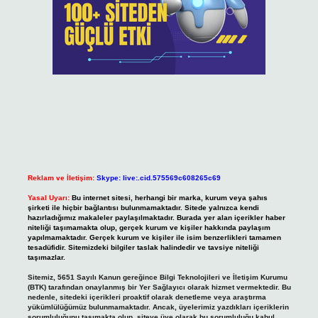
Reklam ve İletişim:
Skype: live:.cid.575569c608265c69
Yasal Uyarı:
Bu internet sitesi, herhangi bir marka, kurum veya şahıs
şirketi ile hiçbir bağlantısı bulunmamaktadır. Sitede yalnızca kendi
hazırladığımız makaleler paylaşılmaktadır. Burada yer alan içerikler haber
niteliği taşımamakta olup, gerçek kurum ve kişiler hakkında paylaşım
yapılmamaktadır. Gerçek kurum ve kişiler ile isim benzerlikleri tamamen
tesadüfidir. Sitemizdeki bilgiler taslak halindedir ve tavsiye niteliği
taşımazlar.
Sitemiz, 5651 Sayılı Kanun gereğince Bilgi Teknolojileri ve İletişim Kurumu
(BTK) tarafından onaylanmış bir Yer Sağlayıcı olarak hizmet vermektedir. Bu
nedenle, sitedeki içerikleri proaktif olarak denetleme veya araştırma
yükümlülüğümüz bulunmamaktadır. Ancak, üyelerimiz yazdıkları içeriklerin
sorumluluğunu taşımakta olup, siteye üye olarak bu sorumluluğu kabul