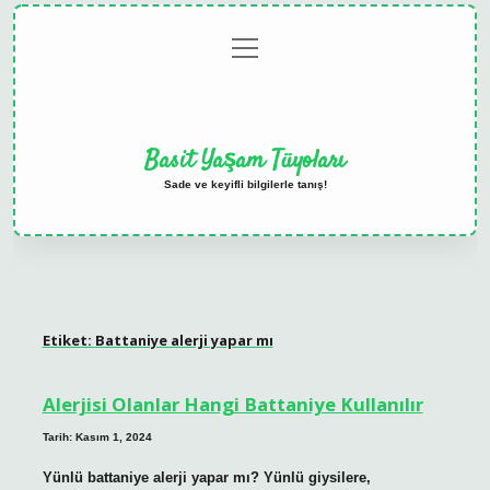
menüyü
Anasayfa
Gizlilik
Yasal
Hakkımızda
aç
Politikası
Uyarı
Basit Yaşam Tüyoları
Sade ve keyifli bilgilerle tanış!
Etiket:
Battaniye alerji yapar mı
Alerjisi Olanlar Hangi Battaniye Kullanılır
Tarih: Kasım 1, 2024
Yünlü battaniye alerji yapar mı? Yünlü giysilere,