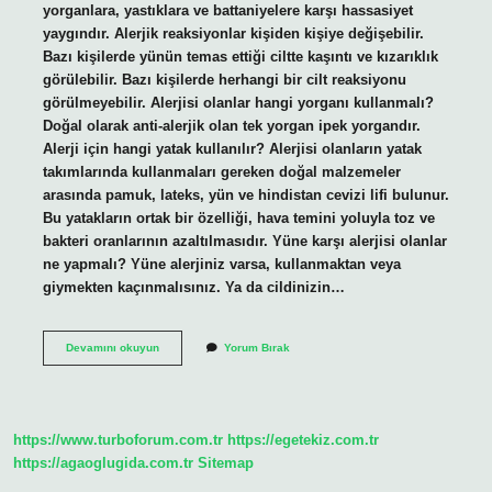
yorganlara, yastıklara ve battaniyelere karşı hassasiyet
yaygındır. Alerjik reaksiyonlar kişiden kişiye değişebilir.
Bazı kişilerde yünün temas ettiği ciltte kaşıntı ve kızarıklık
görülebilir. Bazı kişilerde herhangi bir cilt reaksiyonu
görülmeyebilir. Alerjisi olanlar hangi yorganı kullanmalı?
Doğal olarak anti-alerjik olan tek yorgan ipek yorgandır.
Alerji için hangi yatak kullanılır? Alerjisi olanların yatak
takımlarında kullanmaları gereken doğal malzemeler
arasında pamuk, lateks, yün ve hindistan cevizi lifi bulunur.
Bu yatakların ortak bir özelliği, hava temini yoluyla toz ve
bakteri oranlarının azaltılmasıdır. Yüne karşı alerjisi olanlar
ne yapmalı? Yüne alerjiniz varsa, kullanmaktan veya
giymekten kaçınmalısınız. Ya da cildinizin…
Alerjisi
Devamını okuyun
Yorum Bırak
Olanlar
Hangi
Battaniye
Kullanılır
https://www.turboforum.com.tr
https://egetekiz.com.tr
https://agaoglugida.com.tr
Sitemap