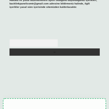
Hukuka ve yasal düzenlemelere aykırı olduğunu düşündüğünüz içerikleri,
backlinkpanelicomtr@gmail.com
adresine bildirmeniz halinde, ilgili
içerikler yasal süre içerisinde sitemizden kaldırılacaktır.
Arama
ulipbet güncel