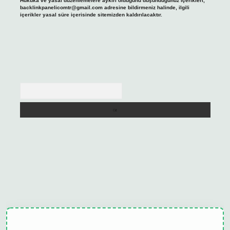
Hukuka ve yasal düzenlemelere aykırı olduğunu düşündüğünüz içerikleri,
backlinkpanelicomtr@gmail.com
adresine bildirmeniz halinde, ilgili
içerikler yasal süre içerisinde sitemizden kaldırılacaktır.
Arama
ulipbet güncel