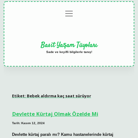
menüyü
Anasayfa
Gizlilik
Yasal
Hakkımızda
aç
Politikası
Uyarı
Basit Yaşam Tüyoları
Sade ve keyifli bilgilerle tanış!
Etiket:
Bebek aldırma kaç saat sürüyor
Devlette Kürtaj Olmak Özelde Mi
Tarih: Kasım 12, 2024
Devlette kürtaj paralı mı? Kamu hastanelerinde kürtaj