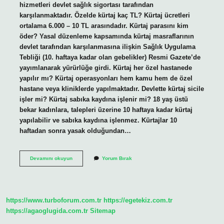
hizmetleri devlet sağlık sigortası tarafından
karşılanmaktadır. Özelde kürtaj kaç TL? Kürtaj ücretleri
ortalama 6.000 – 10 TL arasındadır. Kürtaj parasını kim
öder? Yasal düzenleme kapsamında kürtaj masraflarının
devlet tarafından karşılanmasına ilişkin Sağlık Uygulama
Tebliği (10. haftaya kadar olan gebelikler) Resmi Gazete’de
yayımlanarak yürürlüğe girdi. Kürtaj her özel hastanede
yapılır mı? Kürtaj operasyonları hem kamu hem de özel
hastane veya kliniklerde yapılmaktadır. Devlette kürtaj sicile
işler mi? Kürtaj sabıka kaydına işlenir mi? 18 yaş üstü
bekar kadınlara, talepleri üzerine 10 haftaya kadar kürtaj
yapılabilir ve sabıka kaydına işlenmez. Kürtajlar 10
haftadan sonra yasak olduğundan…
Devlette
Devamını okuyun
Yorum Bırak
Kürtaj
Olmak
Özelde
Mi
https://www.turboforum.com.tr
https://egetekiz.com.tr
https://agaoglugida.com.tr
Sitemap