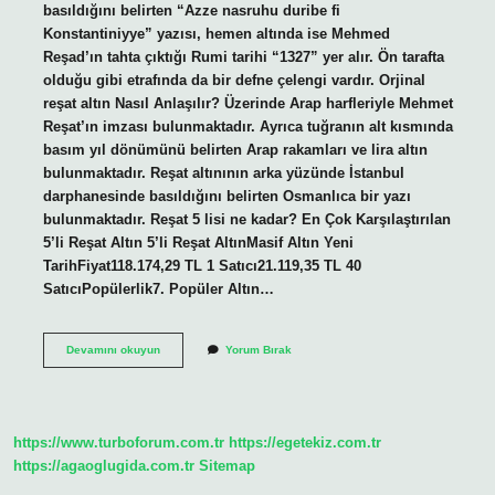
basıldığını belirten “Azze nasruhu duribe fi
Konstantiniyye” yazısı, hemen altında ise Mehmed
Reşad’ın tahta çıktığı Rumi tarihi “1327” yer alır. Ön tarafta
olduğu gibi etrafında da bir defne çelengi vardır. Orjinal
reşat altın Nasıl Anlaşılır? Üzerinde Arap harfleriyle Mehmet
Reşat’ın imzası bulunmaktadır. Ayrıca tuğranın alt kısmında
basım yıl dönümünü belirten Arap rakamları ve lira altın
bulunmaktadır. Reşat altınının arka yüzünde İstanbul
darphanesinde basıldığını belirten Osmanlıca bir yazı
bulunmaktadır. Reşat 5 lisi ne kadar? En Çok Karşılaştırılan
5’li Reşat Altın 5’li Reşat AltınMasif Altın Yeni
TarihFiyat118.174,29 TL 1 Satıcı21.119,35 TL 40
SatıcıPopülerlik7. Popüler Altın…
5
Devamını okuyun
Yorum Bırak
Li
Reşat
Altın
Üzerinde
Ne
https://www.turboforum.com.tr
https://egetekiz.com.tr
Yazıyor
https://agaoglugida.com.tr
Sitemap