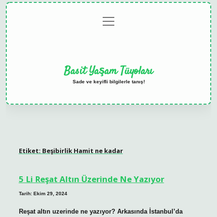
menüyü
Anasayfa
Gizlilik
Yasal
Hakkımızda
aç
Politikası
Uyarı
Basit Yaşam Tüyoları
Sade ve keyifli bilgilerle tanış!
Etiket:
Beşibirlik Hamit ne kadar
5 Li Reşat Altın Üzerinde Ne Yazıyor
Tarih: Ekim 29, 2024
Reşat altın uzerinde ne yazıyor? Arkasında İstanbul’da