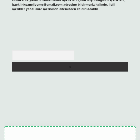
Hukuka ve yasal düzenlemelere aykırı olduğunu düşündüğünüz içerikleri,
backlinkpanelicomtr@gmail.com
adresine bildirmeniz halinde, ilgili
içerikler yasal süre içerisinde sitemizden kaldırılacaktır.
Arama
lipbet güncel