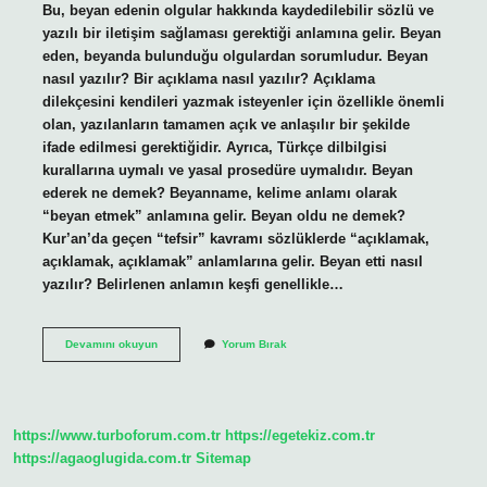
Bu, beyan edenin olgular hakkında kaydedilebilir sözlü ve
yazılı bir iletişim sağlaması gerektiği anlamına gelir. Beyan
eden, beyanda bulunduğu olgulardan sorumludur. Beyan
nasıl yazılır? Bir açıklama nasıl yazılır? Açıklama
dilekçesini kendileri yazmak isteyenler için özellikle önemli
olan, yazılanların tamamen açık ve anlaşılır bir şekilde
ifade edilmesi gerektiğidir. Ayrıca, Türkçe dilbilgisi
kurallarına uymalı ve yasal prosedüre uymalıdır. Beyan
ederek ne demek? Beyanname, kelime anlamı olarak
“beyan etmek” anlamına gelir. Beyan oldu ne demek?
Kur’an’da geçen “tefsir” kavramı sözlüklerde “açıklamak,
açıklamak, açıklamak” anlamlarına gelir. Beyan etti nasıl
yazılır? Belirlenen anlamın keşfi genellikle…
Beyan
Devamını okuyun
Yorum Bırak
Eden
Nasıl
Yazılır
https://www.turboforum.com.tr
https://egetekiz.com.tr
https://agaoglugida.com.tr
Sitemap