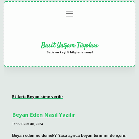
menüyü
Anasayfa
Gizlilik
Yasal
Hakkımızda
aç
Politikası
Uyarı
Basit Yaşam Tüyoları
Sade ve keyifli bilgilerle tanış!
Etiket:
Beyan kime verilir
Beyan Eden Nasıl Yazılır
Tarih: Ekim 30, 2024
Beyan eden ne demek? Yasa ayrıca beyan terimini de içerir.