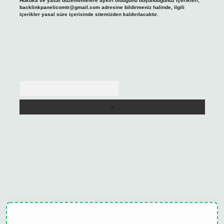
Hukuka ve yasal düzenlemelere aykırı olduğunu düşündüğünüz içerikleri,
backlinkpanelicomtr@gmail.com
adresine bildirmeniz halinde, ilgili
içerikler yasal süre içerisinde sitemizden kaldırılacaktır.
Arama
ulipbet güncel