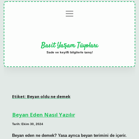
menüyü
Anasayfa
Gizlilik
Yasal
Hakkımızda
aç
Politikası
Uyarı
Basit Yaşam Tüyoları
Sade ve keyifli bilgilerle tanış!
Etiket:
Beyan oldu ne demek
Beyan Eden Nasıl Yazılır
Tarih: Ekim 30, 2024
Beyan eden ne demek? Yasa ayrıca beyan terimini de içerir.