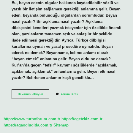
Bu, beyan edenin olgular hakkında kaydedilebilir sözlü ve
yazılı bir iletişim sağlaması gerektiği anlamına gelir. Beyan
eden, beyanda bulunduğu olgulardan sorumludur. Beyan
nasıl yazılır? Bir açıklama nasıl yazılır? Açıklama
dilekçesini kendileri yazmak isteyenler için özellikle önemli
olan, yazılanların tamamen açık ve anlaşılır bir şekilde
ifade edilmesi gerektiğidir. Ayrıca, Türkçe dilbilgisi
kurallarına uymalı ve yasal prosedüre uymalıdır. Beyan
ederek ne demek? Beyanname, kelime anlamı olarak
“beyan etmek” anlamına gelir. Beyan oldu ne demek?
Kur’an’da geçen “tefsir” kavramı sözlüklerde “açıklamak,
açıklamak, açıklamak” anlamlarına gelir. Beyan etti nasıl
yazılır? Belirlenen anlamın keşfi genellikle…
Beyan
Devamını okuyun
Yorum Bırak
Eden
Nasıl
Yazılır
https://www.turboforum.com.tr
https://egetekiz.com.tr
https://agaoglugida.com.tr
Sitemap