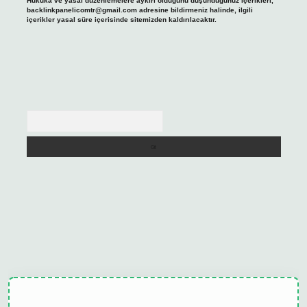
Hukuka ve yasal düzenlemelere aykırı olduğunu düşündüğünüz içerikleri,
backlinkpanelicomtr@gmail.com
adresine bildirmeniz halinde, ilgili
içerikler yasal süre içerisinde sitemizden kaldırılacaktır.
Arama
ulipbet güncel