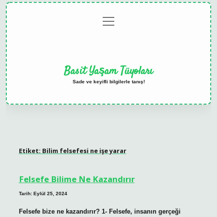
menüyü
Anasayfa
Gizlilik
Yasal
Hakkımızda
aç
Politikası
Uyarı
Basit Yaşam Tüyoları
Sade ve keyifli bilgilerle tanış!
Etiket:
Bilim felsefesi ne işe yarar
Felsefe Bilime Ne Kazandırır
Tarih: Eylül 25, 2024
Felsefe bize ne kazandırır? 1- Felsefe, insanın gerçeği