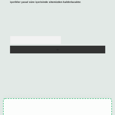
içerikler yasal süre içerisinde sitemizden kaldırılacaktır.
Arama
ulipbet güncel