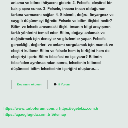
anlama ve bilme ihtiyacını giderir. 2- Felsefe, eleştirel bir
bakış açısı sunar. 3- Felsefe, insana insan olduğunun
farkına varmasını sağlar. 4- Sistemli, doğru, önyargısız ve
saygılı düşünmeyi öğretir. Felsefe ve bilim ilişkisi nedir?
Bilim ve felsefe arasındaki ilişki, insanın bilgi arayışının
farklı yönlerini temsil eder. Bilim, doğayı anlamak ve
değiştirmek için deneyler ve gözlemler yapar. Felsefe,
gerçekliği, değerleri ve anlamı sorgulamak için mantık ve
eleştiri kullanır. Bilim ve felsefe hem iş birliğini hem de
eleştiriyi içerir. Bilim felsefesi ne işe yarar? Bilimin
felsefeden ayrılmasından sonra, felsefenin bilimsel
düşüncesi bilim felsefesinin içeriğini oluşturur.…
Felsefe
Devamını okuyun
8 Yorum
Bilime
Ne
Kazandırır
https://www.turboforum.com.tr
https://egetekiz.com.tr
https://agaoglugida.com.tr
Sitemap