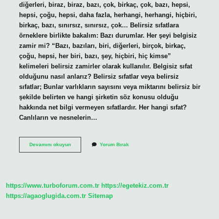
diğerleri, biraz, biraz, bazı, çok, birkaç, çok, bazı, hepsi,
hepsi, çoğu, hepsi, daha fazla, herhangi, herhangi, hiçbiri,
birkaç, bazı, sınırsız, sınırsız, çok… Belirsiz sıfatlara
örneklere birlikte bakalım: Bazı durumlar. Her şeyi belgisiz
zamir mi? “Bazı, bazıları, biri, diğerleri, birçok, birkaç,
çoğu, hepsi, her biri, bazı, şey, hiçbiri, hiç kimse”
kelimeleri belirsiz zamirler olarak kullanılır. Belgisiz sıfat
olduğunu nasıl anlarız? Belirsiz sıfatlar veya belirsiz
sıfatlar; Bunlar varlıkların sayısını veya miktarını belirsiz bir
şekilde belirten ve hangi şirketin söz konusu olduğu
hakkında net bilgi vermeyen sıfatlardır. Her hangi sıfat?
Canlıların ve nesnelerin…
Her
Devamını okuyun
Yorum Bırak
Şeyi
Belgisiz
Sıfat
Mı
https://www.turboforum.com.tr
https://egetekiz.com.tr
https://agaoglugida.com.tr
Sitemap