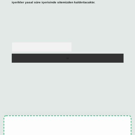
içerikler yasal süre içerisinde sitemizden kaldırılacaktır.
Arama
lipbet güncel