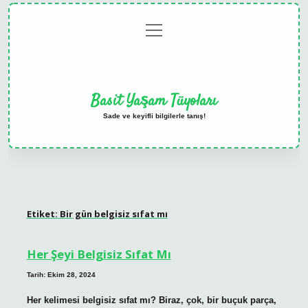
menüyü
Anasayfa
Gizlilik
Yasal
Hakkımızda
aç
Politikası
Uyarı
Basit Yaşam Tüyoları
Sade ve keyifli bilgilerle tanış!
Etiket:
Bir gün belgisiz sıfat mı
Her Şeyi Belgisiz Sıfat Mı
Tarih: Ekim 28, 2024
Her kelimesi belgisiz sıfat mı? Biraz, çok, bir buçuk parça,