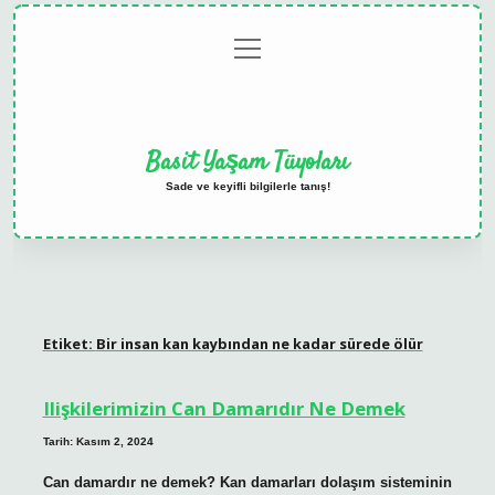
menüyü
Anasayfa
Gizlilik
Yasal
Hakkımızda
aç
Politikası
Uyarı
Basit Yaşam Tüyoları
Sade ve keyifli bilgilerle tanış!
Etiket:
Bir insan kan kaybından ne kadar sürede ölür
Ilişkilerimizin Can Damarıdır Ne Demek
Tarih: Kasım 2, 2024
Can damardır ne demek? Kan damarları dolaşım sisteminin