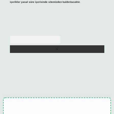
içerikler yasal süre içerisinde sitemizden kaldırılacaktır.
Arama
tulipbet güncel