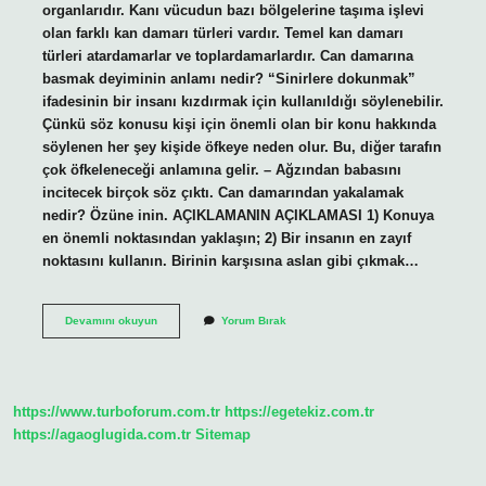
organlarıdır. Kanı vücudun bazı bölgelerine taşıma işlevi
olan farklı kan damarı türleri vardır. Temel kan damarı
türleri atardamarlar ve toplardamarlardır. Can damarına
basmak deyiminin anlamı nedir? “Sinirlere dokunmak”
ifadesinin bir insanı kızdırmak için kullanıldığı söylenebilir.
Çünkü söz konusu kişi için önemli olan bir konu hakkında
söylenen her şey kişide öfkeye neden olur. Bu, diğer tarafın
çok öfkeleneceği anlamına gelir. – Ağzından babasını
incitecek birçok söz çıktı. Can damarından yakalamak
nedir? Özüne inin. AÇIKLAMANIN AÇIKLAMASI 1) Konuya
en önemli noktasından yaklaşın; 2) Bir insanın en zayıf
noktasını kullanın. Birinin karşısına aslan gibi çıkmak…
Ilişkilerimizin
Devamını okuyun
Yorum Bırak
Can
Damarıdır
Ne
Demek
https://www.turboforum.com.tr
https://egetekiz.com.tr
https://agaoglugida.com.tr
Sitemap