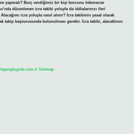
 ne yapmalı? Borç verdiğimiz bir kişi borcunu ödemezse
’nda düzenlenen icra takibi yoluyla da iddialarınızı ileri
 Alacağımı icra yoluyla nasıl alınır? İcra takibinin yasal olarak
rak takip başvurusunda bulunulması gerekir. İcra takibi, alacaklının
//agaoglugida.com.tr
Sitemap