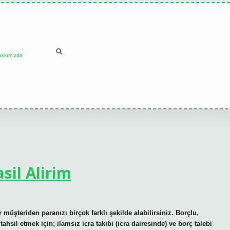
akkımızda
il Alirim
teriden paranızı birçok farklı şekilde alabilirsiniz. Borçlu,
sil etmek için; ilamsız icra takibi (icra dairesinde) ve borç talebi