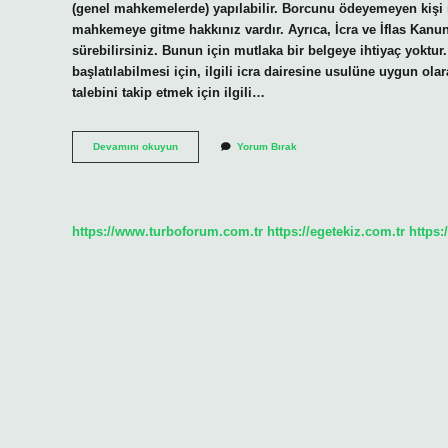
(genel mahkemelerde) yapılabilir. Borcunu ödeyemeyen kişi
mahkemeye gitme hakkınız vardır. Ayrıca, İcra ve İflas Kanunu
sürebilirsiniz. Bunun için mutlaka bir belgeye ihtiyaç yoktur.
başlatılabilmesi için, ilgili icra dairesine usulüne uygun ola
talebini takip etmek için ilgili…
Alacagimi
Devamını okuyun
Yorum Bırak
Alamiyorum
Nasil
Alirim
https://www.turboforum.com.tr
https://egetekiz.com.tr
https: