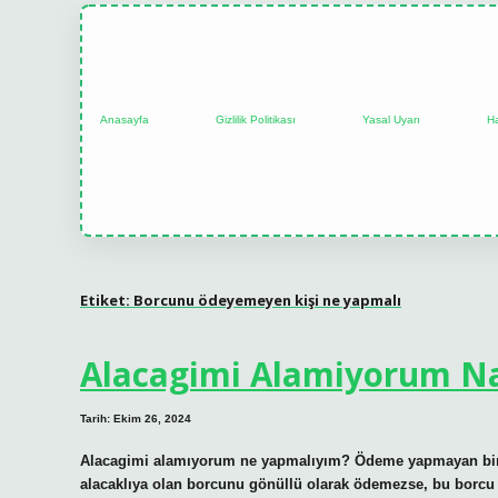
Anasayfa
Gizlilik Politikası
Yasal Uyarı
H
Etiket:
Borcunu ödeyemeyen kişi ne yapmalı
Alacagimi Alamiyorum Nas
Tarih: Ekim 26, 2024
Alacagimi alamıyorum ne yapmalıyım? Ödeme yapmayan bir müş
alacaklıya olan borcunu gönüllü olarak ödemezse, bu borcu tah