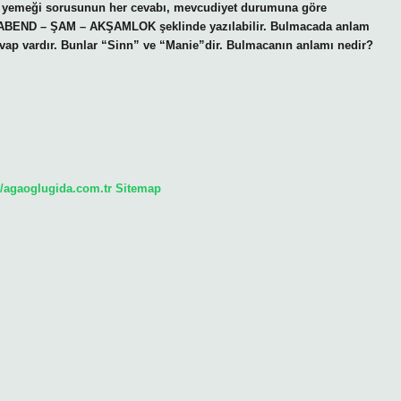
am yemeği sorusunun her cevabı, mevcudiyet durumuna göre
BEND – ŞAM – AKŞAMLOK şeklinde yazılabilir. Bulmacada anlam
cevap vardır. Bunlar “Sinn” ve “Manie”dir. Bulmacanın anlamı nedir?
//agaoglugida.com.tr
Sitemap