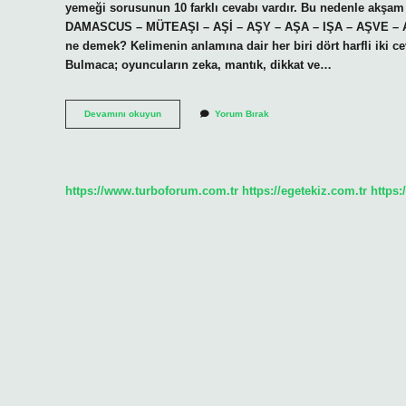
yemeği sorusunun 10 farklı cevabı vardır. Bu nedenle akş
DAMASCUS – MÜTEAŞI – AŞİ – AŞY – AŞA – IŞA – AŞVE – A
ne demek? Kelimenin anlamına dair her biri dört harfli iki 
Bulmaca; oyuncuların zeka, mantık, dikkat ve…
Bulmacada
Devamını okuyun
Yorum Bırak
Yemek
Ne
Demek
https://www.turboforum.com.tr
https://egetekiz.com.tr
https: