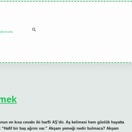
akkımızda
emek
 en kısa cevabı iki harfli AŞ’dir. Aş kelimesi hem günlük hayatta
in: “Hafif bir baş ağrım var.” Akşam yemeği nedir bulmaca? Akşam