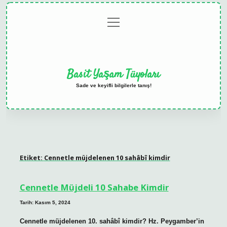
menüyü
Anasayfa
Gizlilik
Yasal
Hakkımızda
aç
Politikası
Uyarı
Basit Yaşam Tüyoları
Sade ve keyifli bilgilerle tanış!
Etiket:
Cennetle müjdelenen 10 sahâbî kimdir
Cennetle Müjdeli 10 Sahabe Kimdir
Tarih: Kasım 5, 2024
Cennetle müjdelenen 10. sahâbî kimdir? Hz. Peygamber’in