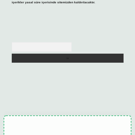
içerikler yasal süre içerisinde sitemizden kaldırılacaktır.
Arama
elexbet
tulipbet güncel