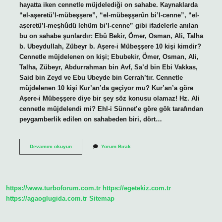
hayatta iken cennetle müjdelediği on sahabe. Kaynaklarda
“el-aşeretü’l-mübeşşere”, “el-mübeşşerûn bi’l-cenne”, “el-
aşeretü’l-meşhûdü lehüm bi’l-cenne” gibi ifadelerle anılan
bu on sahabe şunlardır: Ebû Bekir, Ömer, Osman, Ali, Talha
b. Ubeydullah, Zübeyr b. Aşere-i Mübeşşere 10 kişi kimdir?
Cennetle müjdelenen on kişi; Ebubekir, Ömer, Osman, Ali,
Talha, Zübeyr, Abdurrahman bin Avf, Sa’d bin Ebi Vakkas,
Said bin Zeyd ve Ebu Ubeyde bin Cerrah’tır. Cennetle
müjdelenen 10 kişi Kur’an’da geçiyor mu? Kur’an’a göre
Aşere-i Mübeşşere diye bir şey söz konusu olamaz! Hz. Ali
cennetle müjdelendi mi? Ehl-i Sünnet’e göre gök tarafından
peygamberlik edilen on sahabeden biri, dört…
Cennetle
Devamını okuyun
Yorum Bırak
Müjdeli
10
Sahabe
Kimdir
https://www.turboforum.com.tr
https://egetekiz.com.tr
https://agaoglugida.com.tr
Sitemap