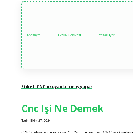
Anasayfa
Gizlilik Politikası
Yasal Uyarı
Etiket:
CNC okuyanlar ne iş yapar
Cnc Işi Ne Demek
Tarih: Ekim 27, 2024
CNC çalışanı ne iş yapar? CNC Tornacılar; CNC makinelerini