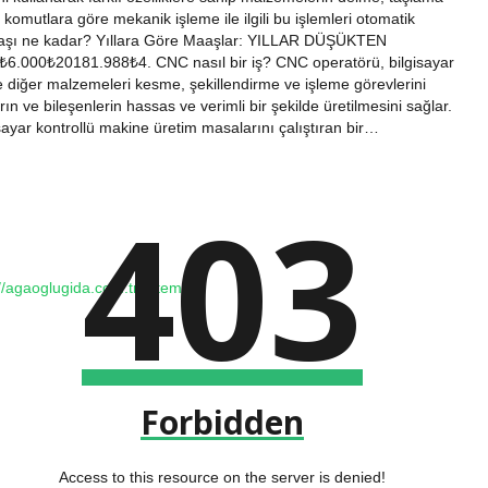
i komutlara göre mekanik işleme ile ilgili bu işlemleri otomatik
maaşı ne kadar? Yıllara Göre Maaşlar: YILLAR DÜŞÜKTEN
00₺20181.988₺4. CNC nasıl bir iş? CNC operatörü, bilgisayar
ve diğer malzemeleri kesme, şekillendirme ve işleme görevlerini
n ve bileşenlerin hassas ve verimli bir şekilde üretilmesini sağlar.
ayar kontrollü makine üretim masalarını çalıştıran bir…
403
://agaoglugida.com.tr
Sitemap
Forbidden
Access to this resource on the server is denied!