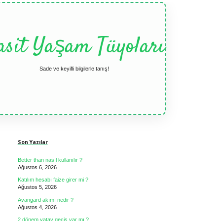
asit Yaşam Tüyoları
Sade ve keyifli bilgilerle tanış!
Sidebar
Son Yazılar
Better than nasıl kullanılır ?
Ağustos 6, 2026
Katılım hesabı faize girer mi ?
Ağustos 5, 2026
Avangard akımı nedir ?
Ağustos 4, 2026
2 dönem yatay geçiş var mı ?