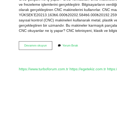
ve frezeleme işlemlerini gerçekleştirir. Bilgisayarların verdiğ
olarak gerçekleştiren CNC makinelerini kullanırlar. CNC 
YÜKSEK’E20213.163₺6.000₺20202.584₺6.000₺20192.259₺6.0
sayısal kontrol (CNC) makineleri kullanarak metal, plastik 
gerçekleştiren bir uzmandır. Bu makineler karmaşık parçaları
CNC okuyanlar ne iş yapar? CNC teknisyeni, klasik ve bilgis
Cnc
Devamını okuyun
Yorum Bırak
Işi
Ne
Demek
https://www.turboforum.com.tr
https://egetekiz.com.tr
https