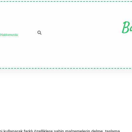
B
Hakkımızda
 kullanarak farklı özelliklere sahip malzemelerin delme, taşlama