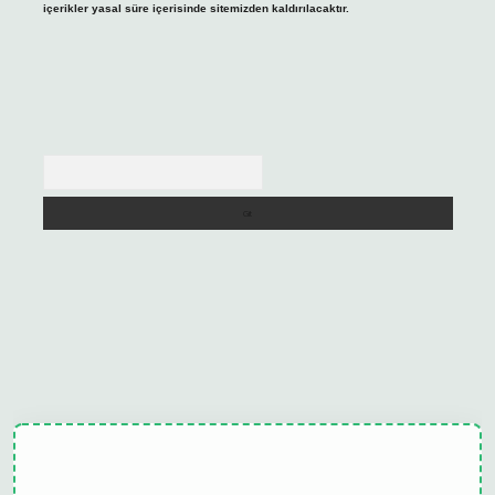
içerikler yasal süre içerisinde sitemizden kaldırılacaktır.
Arama
t
tulipbet güncel