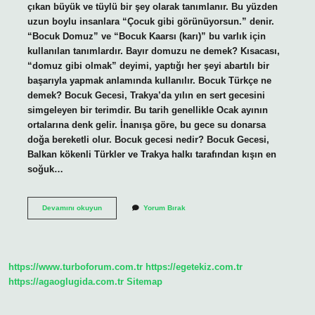
çıkan büyük ve tüylü bir şey olarak tanımlanır. Bu yüzden
uzun boylu insanlara “Çocuk gibi görünüyorsun.” denir.
“Bocuk Domuz” ve “Bocuk Kaarsı (karı)” bu varlık için
kullanılan tanımlardır. Bayır domuzu ne demek? Kısacası,
“domuz gibi olmak” deyimi, yaptığı her şeyi abartılı bir
başarıyla yapmak anlamında kullanılır. Bocuk Türkçe ne
demek? Bocuk Gecesi, Trakya’da yılın en sert gecesini
simgeleyen bir terimdir. Bu tarih genellikle Ocak ayının
ortalarına denk gelir. İnanışa göre, bu gece su donarsa
doğa bereketli olur. Bocuk gecesi nedir? Bocuk Gecesi,
Balkan kökenli Türkler ve Trakya halkı tarafından kışın en
soğuk…
Bocuk
Devamını okuyun
Yorum Bırak
Domuzu
Ne
Demek
https://www.turboforum.com.tr
https://egetekiz.com.tr
https://agaoglugida.com.tr
Sitemap