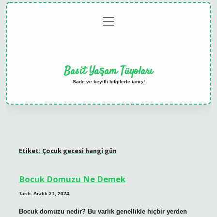
menüyü
Anasayfa
Gizlilik
Yasal
Hakkımızda
aç
Politikası
Uyarı
Basit Yaşam Tüyoları
Sade ve keyifli bilgilerle tanış!
Etiket:
Çocuk gecesi hangi gün
Bocuk Domuzu Ne Demek
Tarih: Aralık 21, 2024
Bocuk domuzu nedir? Bu varlık genellikle hiçbir yerden