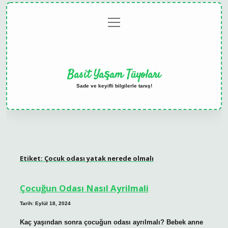
menüyü
Anasayfa
Gizlilik
Yasal
Hakkımızda
aç
Politikası
Uyarı
Basit Yaşam Tüyoları
Sade ve keyifli bilgilerle tanış!
Etiket:
Çocuk odası yatak nerede olmalı
Çocuğun Odası Nasıl Ayrilmali
Tarih: Eylül 18, 2024
Kaç yaşından sonra çocuğun odası ayrılmalı? Bebek anne