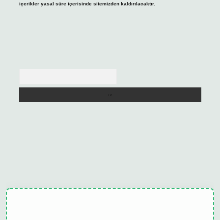
içerikler yasal süre içerisinde sitemizden kaldırılacaktır.
Arama
ulipbet güncel