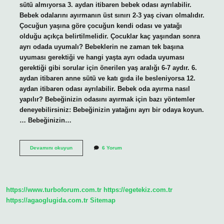
sütü almıyorsa 3. aydan itibaren bebek odası ayrılabilir.
Bebek odalarını ayırmanın üst sınırı 2-3 yaş civarı olmalıdır.
Çocuğun yaşına göre çocuğun kendi odası ve yatağı
olduğu açıkça belirtilmelidir. Çocuklar kaç yaşından sonra
ayrı odada uyumalı? Bebeklerin ne zaman tek başına
uyuması gerektiği ve hangi yaşta ayrı odada uyuması
gerektiği gibi sorular için önerilen yaş aralığı 6-7 aydır. 6.
aydan itibaren anne sütü ve katı gıda ile besleniyorsa 12.
aydan itibaren odası ayrılabilir. Bebek oda ayırma nasıl
yapılır? Bebeğinizin odasını ayırmak için bazı yöntemler
deneyebilirsiniz: Bebeğinizin yatağını ayrı bir odaya koyun.
… Bebeğinizin…
Çocuğun
Devamını okuyun
6 Yorum
Odası
Nasıl
Ayrilmali
https://www.turboforum.com.tr
https://egetekiz.com.tr
https://agaoglugida.com.tr
Sitemap