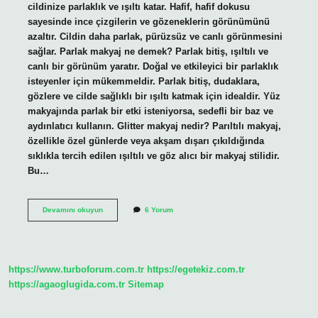
cildinize parlaklık ve ışıltı katar. Hafif, hafif dokusu
sayesinde ince çizgilerin ve gözeneklerin görünümünü
azaltır. Cildin daha parlak, pürüzsüz ve canlı görünmesini
sağlar. Parlak makyaj ne demek? Parlak bitiş, ışıltılı ve
canlı bir görünüm yaratır. Doğal ve etkileyici bir parlaklık
isteyenler için mükemmeldir. Parlak bitiş, dudaklara,
gözlere ve cilde sağlıklı bir ışıltı katmak için idealdir. Yüz
makyajında ​​parlak bir etki isteniyorsa, sedefli bir baz ve
aydınlatıcı kullanın. Glitter makyaj nedir? Parıltılı makyaj,
özellikle özel günlerde veya akşam dışarı çıkıldığında
sıklıkla tercih edilen ışıltılı ve göz alıcı bir makyaj stilidir.
Bu…
Işıltılı
Devamını okuyun
6 Yorum
Makyaj
Nedir
https://www.turboforum.com.tr
https://egetekiz.com.tr
https://agaoglugida.com.tr
Sitemap