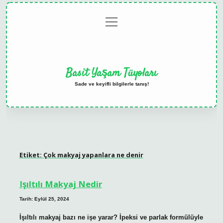
menüyü
Anasayfa
Gizlilik
Yasal
Hakkımızda
aç
Politikası
Uyarı
Basit Yaşam Tüyoları
Sade ve keyifli bilgilerle tanış!
Etiket:
Çok makyaj yapanlara ne denir
Işıltılı Makyaj Nedir
Tarih: Eylül 25, 2024
İşıltılı makyaj bazı ne işe yarar? İpeksi ve parlak formülüyle