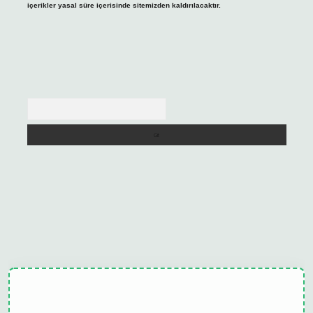
içerikler yasal süre içerisinde sitemizden kaldırılacaktır.
Arama
lipbet güncel