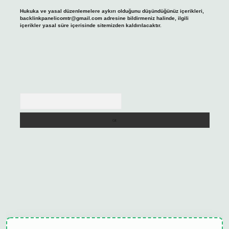
Hukuka ve yasal düzenlemelere aykırı olduğunu düşündüğünüz içerikleri,
backlinkpanelicomtr@gmail.com
adresine bildirmeniz halinde, ilgili
içerikler yasal süre içerisinde sitemizden kaldırılacaktır.
Arama
ulipbet güncel