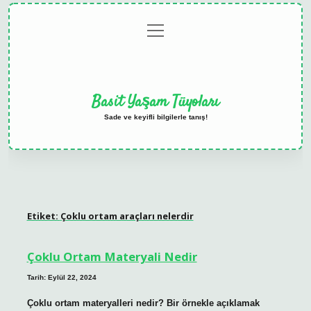
menüyü
Anasayfa
Gizlilik
Yasal
Hakkımızda
aç
Politikası
Uyarı
Basit Yaşam Tüyoları
Sade ve keyifli bilgilerle tanış!
Etiket:
Çoklu ortam araçları nelerdir
Çoklu Ortam Materyali Nedir
Tarih: Eylül 22, 2024
Çoklu ortam materyalleri nedir? Bir örnekle açıklamak