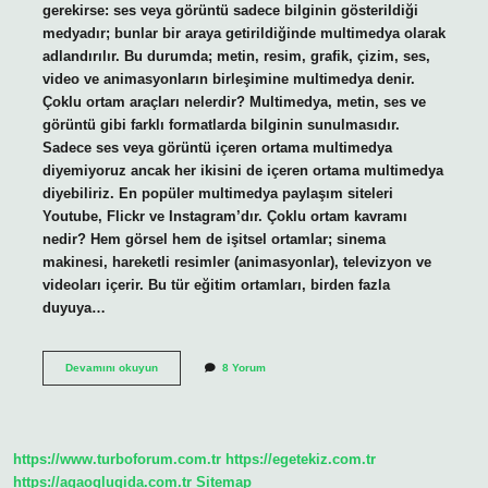
gerekirse: ses veya görüntü sadece bilginin gösterildiği
medyadır; bunlar bir araya getirildiğinde multimedya olarak
adlandırılır. Bu durumda; metin, resim, grafik, çizim, ses,
video ve animasyonların birleşimine multimedya denir.
Çoklu ortam araçları nelerdir? Multimedya, metin, ses ve
görüntü gibi farklı formatlarda bilginin sunulmasıdır.
Sadece ses veya görüntü içeren ortama multimedya
diyemiyoruz ancak her ikisini de içeren ortama multimedya
diyebiliriz. En popüler multimedya paylaşım siteleri
Youtube, Flickr ve Instagram’dır. Çoklu ortam kavramı
nedir? Hem görsel hem de işitsel ortamlar; sinema
makinesi, hareketli resimler (animasyonlar), televizyon ve
videoları içerir. Bu tür eğitim ortamları, birden fazla
duyuya…
Çoklu
Devamını okuyun
8 Yorum
Ortam
Materyali
Nedir
https://www.turboforum.com.tr
https://egetekiz.com.tr
https://agaoglugida.com.tr
Sitemap