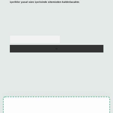
içerikler yasal süre içerisinde sitemizden kaldırılacaktır.
Arama
lipbet güncel