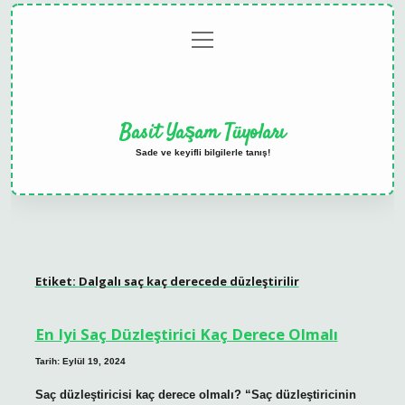
menüyü
Anasayfa
Gizlilik
Yasal
Hakkımızda
aç
Politikası
Uyarı
Basit Yaşam Tüyoları
Sade ve keyifli bilgilerle tanış!
Etiket:
Dalgalı saç kaç derecede düzleştirilir
En Iyi Saç Düzleştirici Kaç Derece Olmalı
Tarih: Eylül 19, 2024
Saç düzleştiricisi kaç derece olmalı? “Saç düzleştiricinin