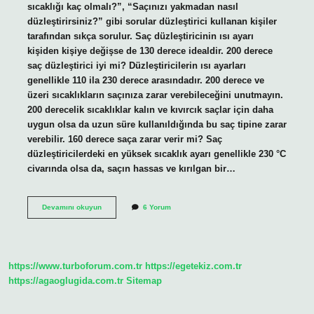
sıcaklığı kaç olmalı?”, “Saçınızı yakmadan nasıl
düzleştirirsiniz?” gibi sorular düzleştirici kullanan kişiler
tarafından sıkça sorulur. Saç düzleştiricinin ısı ayarı
kişiden kişiye değişse de 130 derece idealdir. 200 derece
saç düzleştirici iyi mi? Düzleştiricilerin ısı ayarları
genellikle 110 ila 230 derece arasındadır. 200 derece ve
üzeri sıcaklıkların saçınıza zarar verebileceğini unutmayın.
200 derecelik sıcaklıklar kalın ve kıvırcık saçlar için daha
uygun olsa da uzun süre kullanıldığında bu saç tipine zarar
verebilir. 160 derece saça zarar verir mi? Saç
düzleştiricilerdeki en yüksek sıcaklık ayarı genellikle 230 °C
civarında olsa da, saçın hassas ve kırılgan bir…
En
Devamını okuyun
6 Yorum
Iyi
Saç
Düzleştirici
Kaç
Derece
https://www.turboforum.com.tr
https://egetekiz.com.tr
Olmalı
https://agaoglugida.com.tr
Sitemap