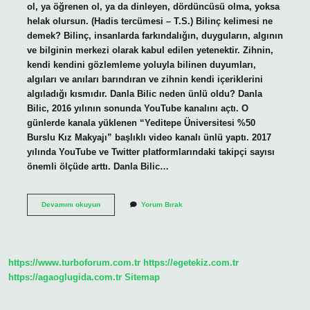
ol, ya öğrenen ol, ya da dinleyen, dördüncüsü olma, yoksa
helak olursun. (Hadis tercümesi – T.S.) Bilinç kelimesi ne
demek? Bilinç, insanlarda farkındalığın, duyguların, algının
ve bilginin merkezi olarak kabul edilen yetenektir. Zihnin,
kendi kendini gözlemleme yoluyla bilinen duyumları,
algıları ve anıları barındıran ve zihnin kendi içeriklerini
algıladığı kısmıdır. Danla Bilic neden ünlü oldu? Danla
Bilic, 2016 yılının sonunda YouTube kanalını açtı. O
günlerde kanala yüklenen “Yeditepe Üniversitesi %50
Burslu Kız Makyajı” başlıklı video kanalı ünlü yaptı. 2017
yılında YouTube ve Twitter platformlarındaki takipçi sayısı
önemli ölçüde arttı. Danla Bilic…
Biliç
Devamını okuyun
Yorum Bırak
Ne
Demek
https://www.turboforum.com.tr
https://egetekiz.com.tr
https://agaoglugida.com.tr
Sitemap