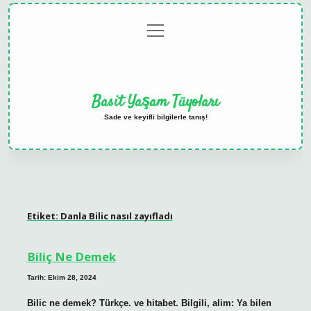
menüyü
Anasayfa
Gizlilik
Yasal
Hakkımızda
aç
Politikası
Uyarı
Basit Yaşam Tüyoları
Sade ve keyifli bilgilerle tanış!
Etiket:
Danla Bilic nasıl zayıfladı
Biliç Ne Demek
Tarih: Ekim 28, 2024
Bilic ne demek? Türkçe. ve hitabet. Bilgili, alim: Ya bilen