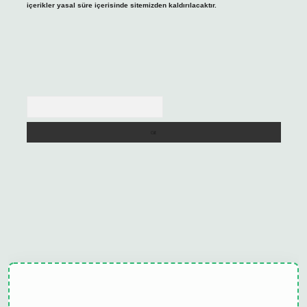
içerikler yasal süre içerisinde sitemizden kaldırılacaktır.
Arama
ulipbet güncel